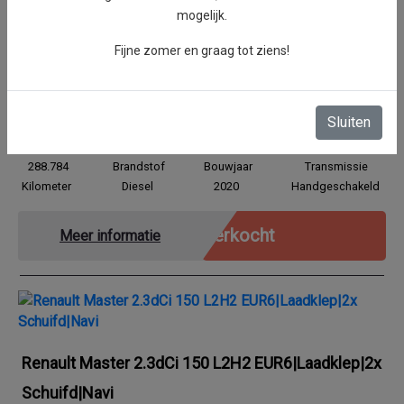
mogelijk.
Fijne zomer en graag tot ziens!
Renault Master 2.3dCi 150 L2H2 EUR6|Laadklep|2x
Schuifd|Navi
Sluiten
288.784
Brandstof
Bouwjaar
Transmissie
Kilometer
Diesel
2020
Handgeschakeld
Verkocht
Meer informatie
Renault Master 2.3dCi 150 L2H2 EUR6|Laadklep|2x
Schuifd|Navi