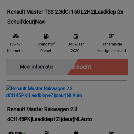
Renault Master T33 2.3dCi 150 L2H2|Laadklep|2x
Schuifdeur|Navi
185.471
Brandstof
Bouwjaar
Transmissie
Kilometer
Diesel
2020
Handgeschakeld
Verkocht
Meer informatie
Renault Master Bakwagen 2.3
dCi145PK|Laadklep+Zijdeur|NLAuto