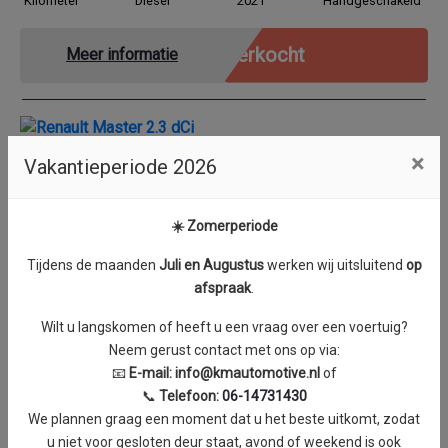
Kilometer
Diesel
2021
Handgeschakeld
Verkocht
Meer informatie
×
Vakantieperiode 2026
Renault Master 2.3 dCi
☀️ Zomerperiode
125pk|MARGE|Airco|Navi|Trekhaak|EURO5
Tijdens de maanden
J
uli en Augustus
werken wij uitsluitend
op
afspraak
.
Brandstof
Bouwjaar
Transmissie
113.484
Wilt u langskomen of heeft u een vraag over een voertuig?
Kilometer
Diesel
2012
Handgeschakeld
Neem gerust contact met ons op via:
📧
E-mail:
info@kmautomotive.nl
of
Verkocht
Meer informatie
📞
Telefoon:
06-14731430
We plannen graag een moment dat u het beste uitkomt, zodat
u niet voor gesloten deur staat, avond of weekend is ook