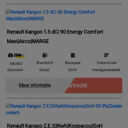
Renault Kangoo 1.5 dCi 90 Energy Comfort
Maxi|Airco|MARGE
Brandstof
Bouwjaar
Transmissie
180.823
Kilometer
Diesel
2014
Handgeschakeld
Verkocht
Meer informatie
Renault Kangoo Z.E.33Kwh|Koopaccu|SoH