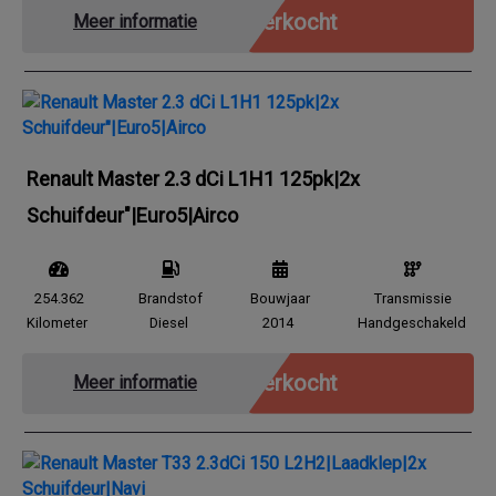
Verkocht
Meer informatie
Renault Master 2.3 dCi L1H1 125pk|2x
Schuifdeur"|Euro5|Airco
254.362
Brandstof
Bouwjaar
Transmissie
Kilometer
Diesel
2014
Handgeschakeld
Verkocht
Meer informatie