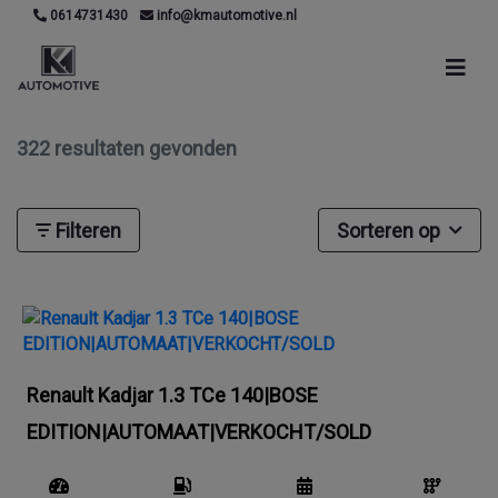
0614731430
info@kmautomotive.nl
322 resultaten gevonden
Filteren
Sorteren op
Renault Kadjar 1.3 TCe 140|BOSE
EDITION|AUTOMAAT|VERKOCHT/SOLD