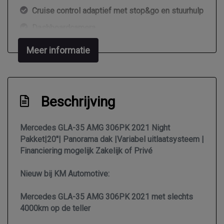
Cruise control adaptief met stop&go en stuurhulp
Dashboardcamera
Dodehoek detectie
Meer informatie
Dodehoekdetectie met correctie
Draadloze telefoonlader
Elektrisch bedienbare achterklep met
Beschrijving
sensorsturing
Elektronisch stabiliteits programma
Mercedes GLA-35 AMG 306PK 2021 Night
Pakket|20''| Panorama dak |Variabel uitlaatsysteem |
Hoofd airbag(s) achter
Financiering mogelijk Zakelijk of Privé
Hoofd airbag(s) voor
Nieuw bij KM Automotive:
Keyless start
Knie airbag(s)
Mercedes GLA-35 AMG 306PK 2021 met slechts
4000km op de teller
Matrix led koplampen