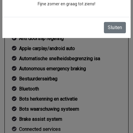
Fijne zomer en graag tot ziens!
Overige
Sluiten
Anti blokkeer systeem
Anti doorslip regeling
Apple carplay/android auto
Automatische snelheidsbegrenzing isa
Autonomous emergency braking
Bestuurdersairbag
Bluetooth
Bots herkenning en activatie
Bots waarschuwing systeem
Brake assist system
Connected services