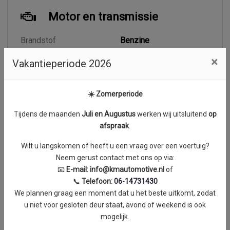
Motor en transmissie
Brandstof
Benzine
Transmissie
Automaat
×
Vakantieperiode 2026
Aantal cilinders
4
Cilinderinhoud
1991 cc
☀️ Zomerperiode
Vermogen
225 kW / 306 PK
Tijdens de maanden
J
uli en Augustus
werken wij uitsluitend
op
Topsnelheid
250 km/h
afspraak
.
Acceleratie (0-100 km/h)
5.2 seconden
Wilt u langskomen of heeft u een vraag over een voertuig?
Maximum aantal toeren
5800 RPM
Neem gerust contact met ons op via:
per minuut
📧
E-mail:
info@kmautomotive.nl
of
📞
Telefoon:
06-14731430
Koppel
0 Nm
We plannen graag een moment dat u het beste uitkomt, zodat
Gemiddeld verbruik
8.3 l/100km
u niet voor gesloten deur staat, avond of weekend is ook
mogelijk.