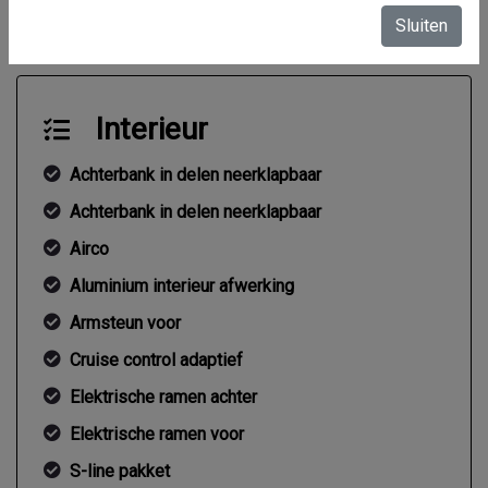
Gemiddeld verbruik
4.8 l/100km
Sluiten
Interieur
Achterbank in delen neerklapbaar
Achterbank in delen neerklapbaar
Airco
Aluminium interieur afwerking
Armsteun voor
Cruise control adaptief
Elektrische ramen achter
Elektrische ramen voor
S-line pakket