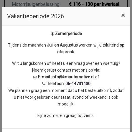
Motorrijtuigenbelasting
€ 116 - 130 per kwartaal
×
Vakantieperiode 2026
Motor en transmissie
☀️ Zomerperiode
Brandstof
Benzine
Tijdens de maanden
J
uli en Augustus
werken wij uitsluitend
op
Transmissie
Automaat
afspraak
.
Aantal cilinders
3
Wilt u langskomen of heeft u een vraag over een voertuig?
Neem gerust contact met ons op via:
Cilinderinhoud
999 cc
📧
E-mail:
info@kmautomotive.nl
of
Vermogen
85 kW / 116 PK
📞
Telefoon:
06-14731430
Topsnelheid
203 km/h
We plannen graag een moment dat u het beste uitkomt, zodat
u niet voor gesloten deur staat, avond of weekend is ook
Acceleratie (0-100 km/h)
9.4 seconden
mogelijk.
Maximum aantal toeren
5000 RPM
per minuut
Fijne zomer en graag tot ziens!
Koppel
0 Nm