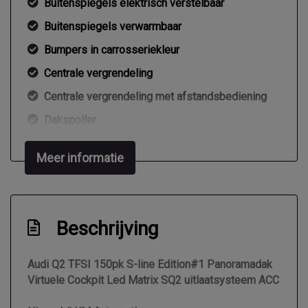
Buitenspiegels elektrisch verstelbaar
Buitenspiegels verwarmbaar
Bumpers in carrosseriekleur
Centrale vergrendeling
Centrale vergrendeling met afstandsbediening
Dakspoiler
Dimlichten automatisch
Meer informatie
Dimlichten automatisch en regensensor
Edition#1
Elektrisch bedienbare achterklep
Beschrijving
Elektrisch glazen panorama-dak
Extra getint glas achter
Audi Q2 TFSI 150pk S-line Edition#1 Panoramadak
Virtuele Cockpit Led Matrix SQ2 uitlaatsysteem ACC
Glazen schuifdak
Keyless entry