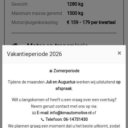
Gewicht
1280 kg
Maximum massa geremd
1500 kg
Motorrijtuigenbelasting
€ 159 - 179 per kwartaal
Motor en transmissie
×
Vakantieperiode 2026
Brandstof
Benzine
Transmissie
Automaat
☀️ Zomerperiode
Aantal cilinders
4
Tijdens de maanden
J
uli en Augustus
werken wij uitsluitend
op
Cilinderinhoud
1395 cc
afspraak
.
Vermogen
110 kW / 149 PK
Wilt u langskomen of heeft u een vraag over een voertuig?
Topsnelheid
212 km/h
Neem gerust contact met ons op via:
📧
E-mail:
info@kmautomotive.nl
of
Acceleratie (0-100 km/h)
8.5 seconden
📞
Telefoon:
06-14731430
Maximum aantal toeren
5000 RPM
We plannen graag een moment dat u het beste uitkomt, zodat