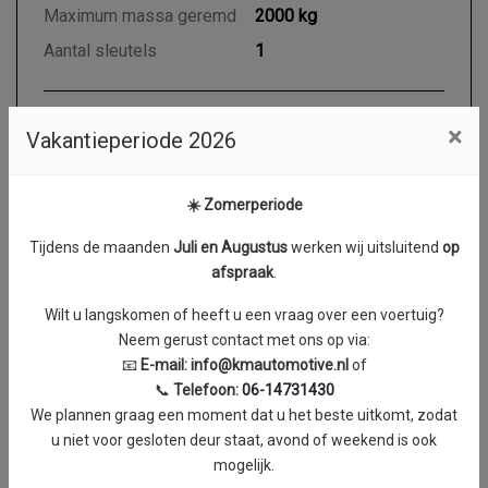
Maximum massa geremd
2000 kg
Aantal sleutels
1
×
Vakantieperiode 2026
Motor en transmissie
Brandstof
Diesel
☀️ Zomerperiode
Transmissie
Automaat
Tijdens de maanden
J
uli en Augustus
werken wij uitsluitend
op
Aantal cilinders
4
afspraak
.
Cilinderinhoud
1997 cc
Wilt u langskomen of heeft u een vraag over een voertuig?
Vermogen
107 kW / 145 PK
Neem gerust contact met ons op via:
Topsnelheid
176 km/h
📧
E-mail:
info@kmautomotive.nl
of
📞
Telefoon:
06-14731430
Acceleratie (0-100 km/h)
11.9 seconden
We plannen graag een moment dat u het beste uitkomt, zodat
Koppel
0 Nm
u niet voor gesloten deur staat, avond of weekend is ook
mogelijk.