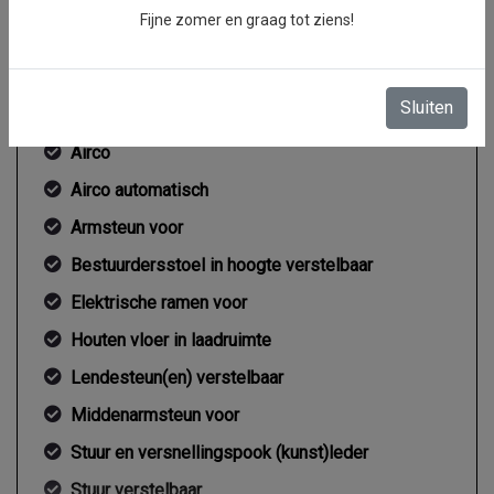
Fijne zomer en graag tot ziens!
Interieur
Sluiten
2 zitplaatsen rechtsvoor
Airco
Airco automatisch
Armsteun voor
Bestuurdersstoel in hoogte verstelbaar
Elektrische ramen voor
Houten vloer in laadruimte
Lendesteun(en) verstelbaar
Middenarmsteun voor
Stuur en versnellingspook (kunst)leder
Stuur verstelbaar