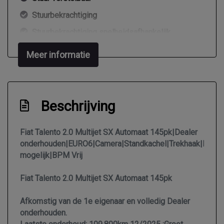
Stuurbekrachtiging
Stuurbekrachtiging snelheidsafhankelijk
Tussenschot volledig
Meer informatie
Voorstoelen verwarmd
Exterieur
Beschrijving
Buitenspiegel rechts
Buitenspiegels elektrisch verstel- en
Fiat Talento 2.0 Multijet SX Automaat 145pk|Dealer
verwarmbaar
onderhouden|EURO6|Camera|Standkachel|Trekhaak|Finanv
mogelijk|BPM Vrij
Buitenspiegels elektrisch verstelbaar
Buitenspiegels in carrosseriekleur
Fiat Talento 2.0 Multijet SX Automaat 145pk
Bumpers in carrosseriekleur
Afkomstig van de 1e eigenaar en volledig Dealer
Centrale vergrendeling
onderhouden.
Centrale vergrendeling met afstandsbediening