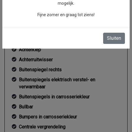
mogelijk.
Gemiddeld verbruik
8.1 l/100km
Fijne zomer en graag tot ziens!
Exterieur
Sluiten
Achterklep
Achterruitwisser
Buitenspiegel rechts
Buitenspiegels elektrisch verstel- en
verwarmbaar
Buitenspiegels in carrosseriekleur
Bullbar
Bumpers in carrosseriekleur
Centrale vergrendeling