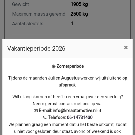
Gewicht
1905 kg
Maximum massa geremd
2500 kg
Aantal sleutels
1
×
Vakantieperiode 2026
Motor en transmissie
Brandstof
Diesel
☀️ Zomerperiode
Transmissie
Handgeschakeld
Tijdens de maanden
J
uli en Augustus
werken wij uitsluitend
op
Aantal cilinders
4
afspraak
.
Cilinderinhoud
1968 cc
Wilt u langskomen of heeft u een vraag over een voertuig?
Vermogen
103 kW / 140 PK
Neem gerust contact met ons op via:
Topsnelheid
170 km/h
📧
E-mail:
info@kmautomotive.nl
of
📞
Telefoon:
06-14731430
Acceleratie (0-100 km/h)
13.5 seconden
We plannen graag een moment dat u het beste uitkomt, zodat
Koppel
0 Nm
u niet voor gesloten deur staat, avond of weekend is ook