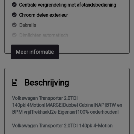
Centrale vergrendeling met afstandsbediening
Chroom delen exterieur
Dakrails
Dimlichten automatisch
Dimlichten automatisch en regensensor
Meer informatie
Lichtmetalen velgen 16"
Mistlampen voor
Mistlampen voor
Beschrijving
Mistlampen voor adaptief
Parkeersensor achter
Volkswagen Transporter 2.0TDI
140pk|4Motion|MARGE|Dubbel Cabine|NAP|BTW en
Ruitensproeiers/wisserbladen verwarmbaar
BPM vrij|Trekhaak|2e Eigenaar|100% onderhouden|
Sportvelgen
Volkswagen Transporter 2.0TDI 140pk 4-Motion
Trekhaak