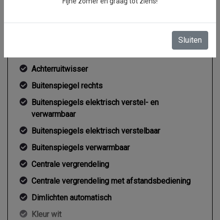
Fijne zomer en graag tot ziens!
Exterieur
Achterdeuren met ruiten
Sluiten
Achterklep
Achterruitwisser
Buitenspiegel rechts
Buitenspiegels elektrisch verstel- en
verwarmbaar
Buitenspiegels elektrisch verstelbaar
Buitenspiegels verwarmbaar
Centrale vergrendeling
Centrale vergrendeling met afstandsbediening
Dimlichten automatisch
Kleur wit