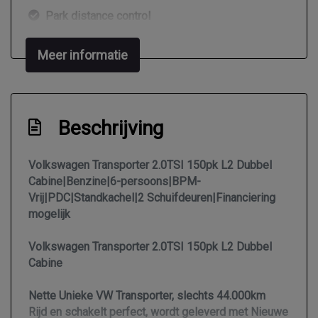
Park distance control
Parkeersensor achter
Meer informatie
Zijschuifdeur links
Zijschuifdeur rechts
Interieur
Beschrijving
2 zitplaatsen rechtsvoor
Volkswagen Transporter 2.0TSI 150pk L2 Dubbel
Airco
Cabine|Benzine|6-persoons|BPM-
Vrij|PDC|Standkachel|2 Schuifdeuren|Financiering
Armsteun voor
mogelijk
Bestuurdersstoel verwarmd
Volkswagen Transporter 2.0TSI 150pk L2 Dubbel
Betonplex in laadruimte
Cabine
Binnenspiegel automatisch dimmend
Comfortstoel(en)
Nette Unieke VW Transporter, slechts 44.000km
Rijd en schakelt perfect, wordt geleverd met Nieuwe