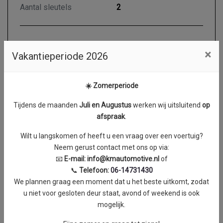
Aantal sleutels
2
Motor en transmissie
×
Vakantieperiode 2026
Brandstof
Benzine
☀️ Zomerperiode
Transmissie
Handgeschakeld 6
Aantal cilinders
4
Tijdens de maanden
J
uli en Augustus
werken wij uitsluitend
op
afspraak
.
Cilinderinhoud
1984 cc
Vermogen
110 kW / 149 PK
Wilt u langskomen of heeft u een vraag over een voertuig?
Neem gerust contact met ons op via:
Topsnelheid
198 km/h
📧
E-mail:
info@kmautomotive.nl
of
Acceleratie (0-100 km/h)
9.1 seconden
📞
Telefoon:
06-14731430
We plannen graag een moment dat u het beste uitkomt, zodat
Koppel
0 Nm
u niet voor gesloten deur staat, avond of weekend is ook
mogelijk.