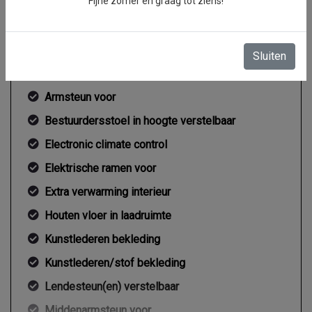
Fijne zomer en graag tot ziens!
Interieur
2 zitplaatsen rechtsvoor
Sluiten
Airco
Armsteun voor
Bestuurdersstoel in hoogte verstelbaar
Electronic climate control
Elektrische ramen voor
Extra verwarming interieur
Houten vloer in laadruimte
Kunstlederen bekleding
Kunstlederen/stof bekleding
Lendesteun(en) verstelbaar
Middenarmsteun voor