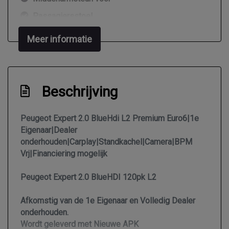
Passagiersstoel
Standkachel
Meer informatie
Stuur en versnellingspook (kunst)leder
Stuur leder en multifunctioneel
Stuur verstelbaar
Beschrijving
Stuurbekrachtiging
Peugeot Expert 2.0 BlueHdi L2 Premium Euro6|1e
Tussenschot volledig
Eigenaar|Dealer
Voorstoelen verwarmd
onderhouden|Carplay|Standkachel|Camera|BPM
Vrj|Financiering mogelijk
Zijwandbekleding laadruimte
Exterieur
Peugeot Expert 2.0 BlueHDI 120pk L2
Buitenspiegel rechts
Afkomstig van de 1e Eigenaar en Volledig Dealer
onderhouden.
Buitenspiegels elektrisch inklapbaar
Wordt geleverd met Nieuwe APK