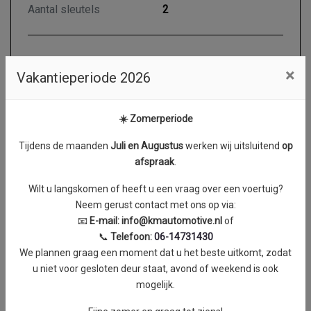
Aantal sleutels
2
Motor en transmissie
×
Vakantieperiode 2026
Brandstof
Diesel
☀️ Zomerperiode
Transmissie
Handgeschakeld 6
Aantal cilinders
4
Tijdens de maanden
J
uli en Augustus
werken wij uitsluitend
op
afspraak
.
Cilinderinhoud
1997 cc
Vermogen
90 kW / 122 PK
Wilt u langskomen of heeft u een vraag over een voertuig?
Neem gerust contact met ons op via:
Topsnelheid
170 km/h
📧
E-mail:
info@kmautomotive.nl
of
Acceleratie (0-100 km/h)
15.1 seconden
📞
Telefoon:
06-14731430
We plannen graag een moment dat u het beste uitkomt, zodat
Koppel
0 Nm
u niet voor gesloten deur staat, avond of weekend is ook
mogelijk.