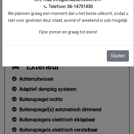
Topsnelheid
204 km/h
📞
Telefoon:
06-14731430
We plannen graag een moment dat u het beste uitkomt, zodat u
Acceleratie (0-100 km/h)
9.0 seconden
niet voor gesloten deur staat, avond of weekend is ook mogelijk.
Koppel
320 Nm
Fijne zomer en graag tot ziens!
Gemiddeld verbruik
5.5 l/100km
Sluiten
Exterieur
Achterruitwisser
Adaptief demping systeem
Buitenspiegel rechts
Buitenspiegel(s) automatisch dimmend
Buitenspiegels elektrisch inklapbaar
Buitenspiegels elektrisch verstelbaar