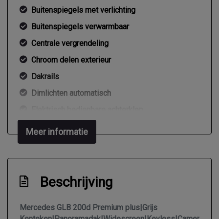
Buitenspiegels met verlichting
Buitenspiegels verwarmbaar
Centrale vergrendeling
Chroom delen exterieur
Dakrails
Dimlichten automatisch
Elektrisch bedienbare achterklep
Elektrisch glazen panorama-dak
Meer informatie
Extra getint glas achter
Getint glas
Glazen schuifdak
Beschrijving
Keyless entry
Mercedes GLB 200d Premium plus|Grijs
Led dagrijverlichting
Kenteken|Panoramadak|Widescreen|Keyless|Camera|Trek