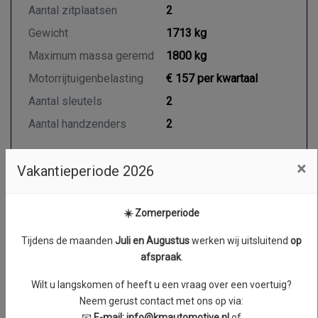
Aantal zitplaatsen
2
Gewicht
1713 kg
Maximum massa geremd
1800 kg
Motorrijtuigenbelasting
€ 157 per kwartaal
Aantal sleutels
2
Aantal handzenders
2
×
Vakantieperiode 2026
Motor en transmissie
☀️ Zomerperiode
Brandstof
Diesel
Transmissie
Automaat
Tijdens de maanden
J
uli en Augustus
werken wij uitsluitend
op
afspraak
.
Aantal cilinders
4
Cilinderinhoud
1950 cc
Wilt u langskomen of heeft u een vraag over een voertuig?
Neem gerust contact met ons op via:
Vermogen
110 kW / 149 PK
📧
E-mail:
info@kmautomotive.nl
of