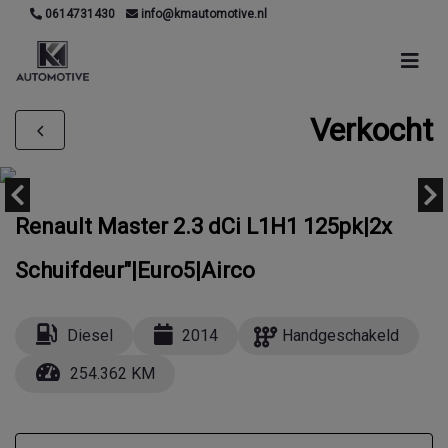
0614731430
info@kmautomotive.nl
Verkocht
Renault Master 2.3 dCi L1H1 125pk|2x
Schuifdeur"|Euro5|Airco
Diesel
2014
Handgeschakeld
254.362 KM