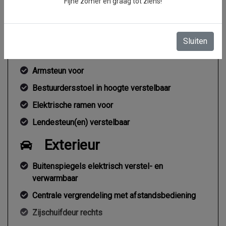
Fijne zomer en graag tot ziens!
Interieur
2 zitplaatsen rechtsvoor
Sluiten
Airco
Armsteun voor
Bestuurdersstoel in hoogte verstelbaar
Elektrische ramen voor
Lendesteun(en) verstelbaar
Exterieur
Buitenspiegels elektrisch verstel- en
verwarmbaar
Centrale vergrendeling met afstandsbediening
Zijschuifdeur rechts