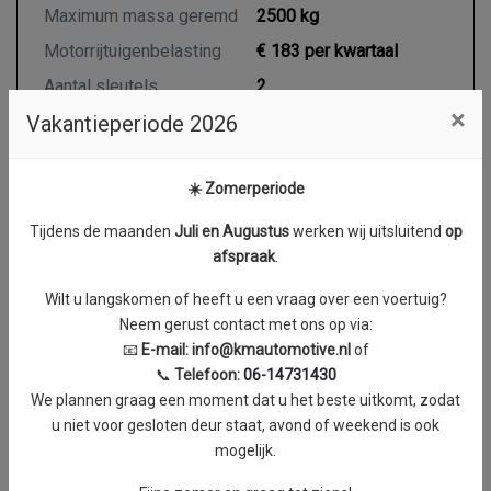
Maximum massa geremd
2500 kg
Motorrijtuigenbelasting
€ 183 per kwartaal
Aantal sleutels
2
×
Vakantieperiode 2026
Motor en transmissie
☀️ Zomerperiode
Brandstof
Diesel
Tijdens de maanden
J
uli en Augustus
werken wij uitsluitend
op
afspraak
.
Transmissie
Handgeschakeld 6
Aantal cilinders
4
Wilt u langskomen of heeft u een vraag over een voertuig?
Neem gerust contact met ons op via:
Cilinderinhoud
2298 cc
📧
E-mail:
info@kmautomotive.nl
of
Vermogen
92 kW / 125 PK
📞
Telefoon:
06-14731430
We plannen graag een moment dat u het beste uitkomt, zodat
Koppel
0 Nm
u niet voor gesloten deur staat, avond of weekend is ook
mogelijk.