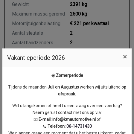
Gewicht
2391 kg
Maximum massa geremd
2500 kg
Motorrijtuigenbelasting
€ 221 per kwartaal
Aantal sleutels
2
Aantal handzenders
2
×
Vakantieperiode 2026
Motor en transmissie
☀️ Zomerperiode
Brandstof
Diesel
Tijdens de maanden
J
uli en Augustus
werken wij uitsluitend
op
Transmissie
Automaat
afspraak
.
Aantal cilinders
4
Wilt u langskomen of heeft u een vraag over een voertuig?
Cilinderinhoud
1950 cc
Neem gerust contact met ons op via:
Vermogen
174 kW / 236 PK
📧
E-mail:
info@kmautomotive.nl
of
📞
Telefoon:
06-14731430
Topsnelheid
220 km/h
We plannen graag een moment dat u het beste uitkomt, zodat