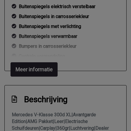
Buitenspiegels elektrisch verstelbaar
Buitenspiegels in carrosseriekleur
Buitenspiegels met verlichting
Buitenspiegels verwarmbaar
Bumpers in carrosseriekleur
Centrale vergrendeling
Centrale vergrendeling met afstandsbediening
Meer informatie
Dakrails
Dakspoiler
Dimlichten automatisch
Beschrijving
Elektrisch bedienbare achterklep
Mercedes V-Klasse 300d XL|Avantgarde
Elektrische schuifdeur(en)
Edition|AMG Pakket|Leer|Electrische
Extra getint glas achter
Schuifdeuren|Carplay|360gr|Luchtvering|Dealer