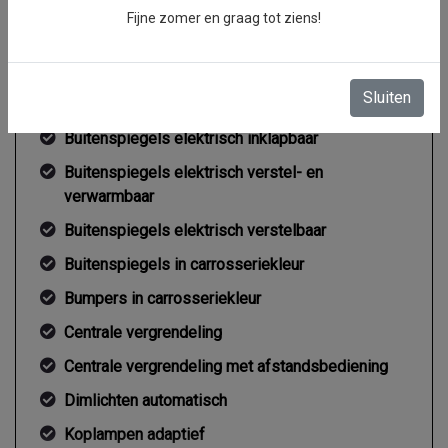
Fijne zomer en graag tot ziens!
Exterieur
Sluiten
Buitenspiegel rechts
Buitenspiegels elektrisch inklapbaar
Buitenspiegels elektrisch verstel- en
verwarmbaar
Buitenspiegels elektrisch verstelbaar
Buitenspiegels in carrosseriekleur
Bumpers in carrosseriekleur
Centrale vergrendeling
Centrale vergrendeling met afstandsbediening
Dimlichten automatisch
Koplampen adaptief