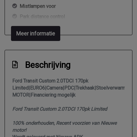
Mistlampen voor
Park distance control
Parkeersensor voor en achter
Meer informatie
Sportvelgen
Trekhaak
Verwarmde voorruit
Beschrijving
Zijschuifdeur links
Zijschuifdeur rechts
Ford Transit Custom 2.0TDCI 170pk
Limited|EURO6|Camera|PDC|Trekhaak|Stoelverwarming|
MOTOR|Financiering mogelijk
Interieur
Ford Transit Custom 2.0TDCI 170pk Limited
2 zitplaatsen rechtsvoor
100% onderhouden, Recent voorzien van Nieuwe
Airco
motor!
Armsteun voor