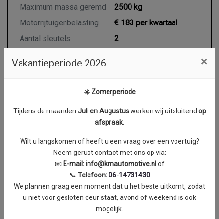
Maximum massa geremd
2500 kg
Motorrijtuigenbelasting
€ 183 per kwartaal
Aantal sleutels
2
×
Vakantieperiode 2026
Motor en transmissie
☀️ Zomerperiode
Brandstof
Diesel
Tijdens de maanden
J
uli en Augustus
werken wij uitsluitend
op
Transmissie
Handgeschakeld
afspraak
.
Aantal cilinders
4
Wilt u langskomen of heeft u een vraag over een voertuig?
Cilinderinhoud
1995 cc
Neem gerust contact met ons op via:
Vermogen
125 kW / 170 PK
📧
E-mail:
info@kmautomotive.nl
of
📞
Telefoon:
06-14731430
Koppel
0 Nm
We plannen graag een moment dat u het beste uitkomt, zodat
Gemiddeld verbruik
6.4 l/100km
u niet voor gesloten deur staat, avond of weekend is ook
mogelijk.