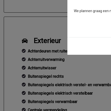
We plannen graag een mo
Exterieur
Achterdeuren met ruiten
Achterruitverwarming
Achterruitwisser
Buitenspiegel rechts
Buitenspiegels elektrisch verstel- en verwarmb
Buitenspiegels elektrisch verstelbaar
Buitenspiegels verwarmbaar
Centrale vergrendeling