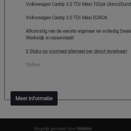
Volkswagen Caddy 2.0 TDI Maxi 102pk |Airco|Euro6
Volkswagen Caddy 2.0 TDI Maxi EURO6
Afkomstig van de eerste eigenaar en volledig Deal
Werkelijk in nieuwstaat!
3 Stuks op voorraad allemaal per direct leverbaar!
Opties:
- Airco
- Maxi
- Cruise control
Meer informatie
- Stoelverwarming
- Houten Laadvloer in laadruimte
- Bluetooth bellen
Meer info en foto's ziet u op : www.kmautomotive.n
Mogelijk gemaakt door
Mobilox