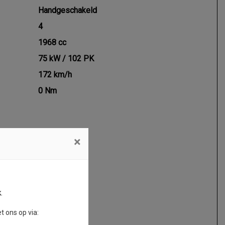
Handgeschakeld
4
1968 cc
75 kW / 102 PK
172 km/h
0 Nm
×
k
.
 ons op via: