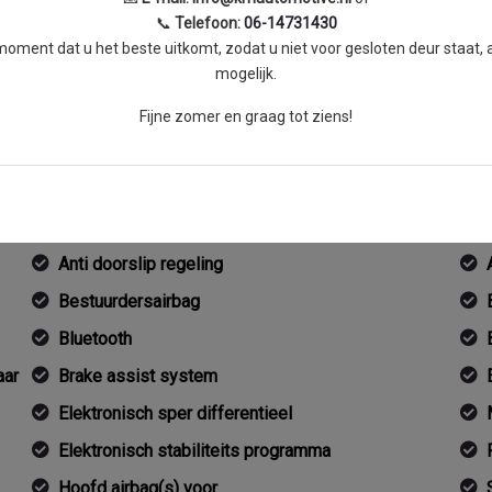
📞
Telefoon:
06-14731430
ment dat u het beste uitkomt, zodat u niet voor gesloten deur staat,
mogelijk.
Fijne zomer en graag tot ziens!
Overige
Anti blokkeer systeem
Anti doorslip regeling
Bestuurdersairbag
Bluetooth
aar
Brake assist system
Elektronisch sper differentieel
Elektronisch stabiliteits programma
Hoofd airbag(s) voor