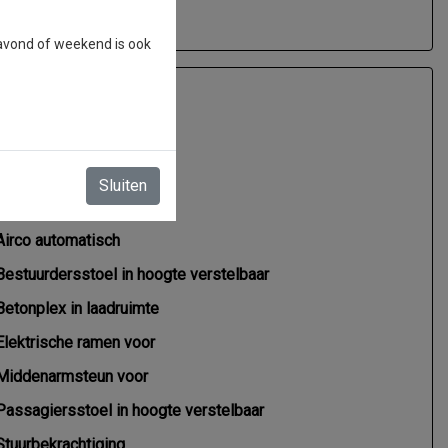
 avond of weekend is ook
Interieur
Sluiten
Airco
Airco automatisch
Bestuurdersstoel in hoogte verstelbaar
Betonplex in laadruimte
Elektrische ramen voor
Middenarmsteun voor
Passagiersstoel in hoogte verstelbaar
Stuurbekrachtiging