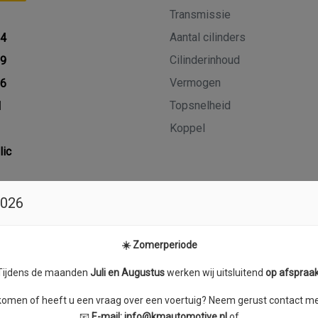
Transmissie
Aantal cilinders
24
Cilinderinhoud
19
Vermogen
26
Topsnelheid
M
Koppel
lic
2026
kwartaal
☀️ Zomerperiode
Tijdens de maanden
J
uli en Augustus
werken wij uitsluitend
op afspraa
skomen of heeft u een vraag over een voertuig? Neem gerust contact met
📧
E-mail:
info@kmautomotive.nl
of