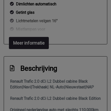
Dimlichten automatisch
Getint glas
Lichtmetalen velgen 16"
Mistlampen voor
Park distance control
Meer informatie
Parkeersensor achter
Sportvelgen
Trekhaak
Beschrijving
Zijschuifdeur rechts
Interieur
Renault Trafic 2.0 dCi L2 Dubbel cabine Black
Edition|Navi|Trekhaak| NL-Auto|Nieuwstaat|NAP
2 zitplaatsen rechtsvoor
Renault Trafic 2.0 dCi L2 Dubbel cabine Black Edition
Airco
Origineel nederlandse auto met slechts 110.000km
Airco automatisch