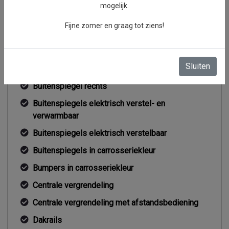
mogelijk.
Gemiddeld verbruik
6.9 l/100km
Fijne zomer en graag tot ziens!
Exterieur
Sluiten
Buitenspiegel rechts
Buitenspiegels elektrisch verstel- en
verwarmbaar
Buitenspiegels elektrisch verstelbaar
Buitenspiegels in carrosseriekleur
Bumpers in carrosseriekleur
Centrale vergrendeling
Centrale vergrendeling met afstandsbediening
Dakrails