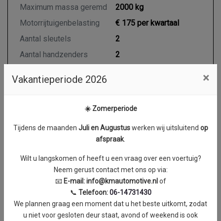
Maximum massa geremd
2000 kg
Motorrijtuigenbelasting
€ 175 per kwartaal
Aantal sleutels
2
Aantal handzenders
2
×
Vakantieperiode 2026
Motor en transmissie
☀️ Zomerperiode
Brandstof
Diesel
Tijdens de maanden
J
uli en Augustus
werken wij uitsluitend
op
Transmissie
Handgeschakeld 6
afspraak
.
Aantal cilinders
4
Wilt u langskomen of heeft u een vraag over een voertuig?
Cilinderinhoud
1995 cc
Neem gerust contact met ons op via:
Vermogen
84 kW / 114 PK
📧
E-mail:
info@kmautomotive.nl
of
📞
Telefoon:
06-14731430
Topsnelheid
160 km/h
We plannen graag een moment dat u het beste uitkomt, zodat
Koppel
0 Nm
u niet voor gesloten deur staat, avond of weekend is ook