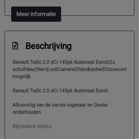
Mistlampen voor adaptief
Meer informatie
Niveauregeling automatisch
Park distance control
Parkeersensor achter
Beschrijving
Sportvelgen
Zijschuifdeur links
Renault Trafic 2.0 dCi 145pk Automaat Euro6|2x
schuifdeur|Navi|Led|Camera|Standkachel|Cruisecontr.|Sid
Zijschuifdeur rechts
mogelijk
Interieur
Renault Trafic 2.0 dCi 145pk Automaat Euro6
2 zitplaatsen rechtsvoor
Afkomstig van de eerste eigenaar en Dealer
Airco
onderhouden.
Airco automatisch
Bijzondere opties:
Armsteun voor