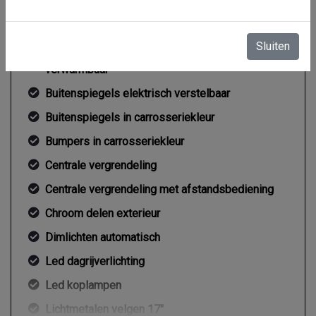
Buitenspiegel rechts
Sluiten
Buitenspiegels elektrisch verstel- en
verwarmbaar
Buitenspiegels elektrisch verstelbaar
Buitenspiegels in carrosseriekleur
Bumpers in carrosseriekleur
Centrale vergrendeling
Centrale vergrendeling met afstandsbediening
Chroom delen exterieur
Dimlichten automatisch
Led dagrijverlichting
Led koplampen
Lichtmetalen velgen 17"