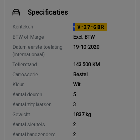
Specificaties
Kenteken
V-27-GBR
NL
BTW of Marge
Excl. BTW
Datum eerste toelating
19-10-2020
(internationaal)
Tellerstand
143.500 KM
Carrosserie
Bestel
Kleur
Wit
Aantal deuren
5
Aantal zitplaatsen
3
Gewicht
1837 kg
Aantal sleutels
2
Aantal handzenders
2