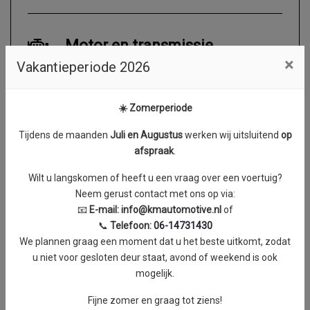
Motor en transmissie
×
Vakantieperiode 2026
Brandstof
Diesel
Transmissie
Automaat
☀️ Zomerperiode
Aantal cilinders
4
Tijdens de maanden
J
uli en Augustus
werken wij uitsluitend
op
Cilinderinhoud
1997 cc
afspraak
.
Vermogen
106 kW / 144 PK
Wilt u langskomen of heeft u een vraag over een voertuig?
Topsnelheid
179 km/h
Neem gerust contact met ons op via:
Acceleratie (0-100 km/h)
9.9 seconden
📧
E-mail:
info@kmautomotive.nl
of
📞
Telefoon:
06-14731430
Koppel
0 Nm
We plannen graag een moment dat u het beste uitkomt, zodat
u niet voor gesloten deur staat, avond of weekend is ook
mogelijk.
Fijne zomer en graag tot ziens!
Exterieur