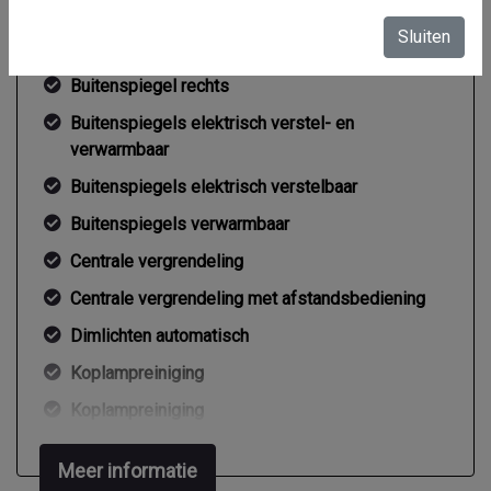
Achterruitverwarming
Sluiten
Achterruitwisser
Buitenspiegel rechts
Buitenspiegels elektrisch verstel- en
verwarmbaar
Buitenspiegels elektrisch verstelbaar
Buitenspiegels verwarmbaar
Centrale vergrendeling
Centrale vergrendeling met afstandsbediening
Dimlichten automatisch
Koplampreiniging
Koplampreiniging
Ruitensproeiers/wisserbladen verwarmbaar
Meer informatie
Trekhaak