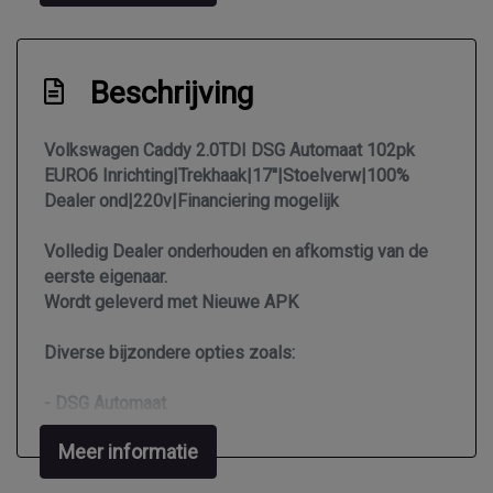
Warmtewerend glas
Zijschuifdeur rechts
Beschrijving
Overige
Volkswagen Caddy 2.0TDI DSG Automaat 102pk
Anti blokkeer systeem
EURO6 Inrichting|Trekhaak|17''|Stoelverw|100%
Dealer ond|220v|Financiering mogelijk
Anti doorslip regeling
Bestuurdersairbag
Volledig Dealer onderhouden en afkomstig van de
eerste eigenaar.
Bluetooth
Wordt geleverd met Nieuwe APK
Brake assist system
Elektronisch sper differentieel
Diverse bijzondere opties zoals:
Elektronisch stabiliteits programma
- DSG Automaat
Hoofd airbag(s) voor
- Euro6
Meer informatie
- Trekhaak
Luxe stoffen bekleding
- Cruise control