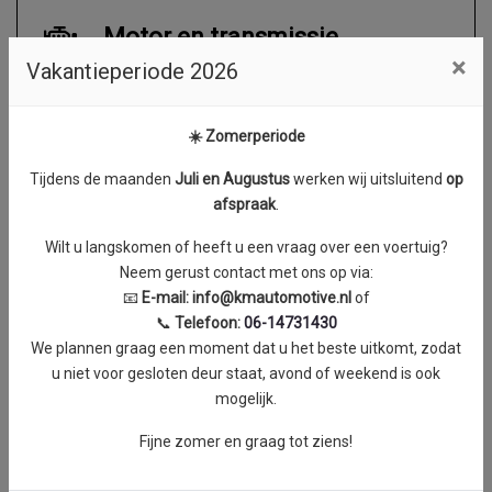
Motor en transmissie
×
Vakantieperiode 2026
Brandstof
Diesel
Transmissie
Automaat
☀️ Zomerperiode
Aantal cilinders
4
Tijdens de maanden
J
uli en Augustus
werken wij uitsluitend
op
Cilinderinhoud
1968 cc
afspraak
.
Vermogen
75 kW / 102 PK
Wilt u langskomen of heeft u een vraag over een voertuig?
Topsnelheid
170 km/h
Neem gerust contact met ons op via:
Koppel
0 Nm
📧
E-mail:
info@kmautomotive.nl
of
📞
Telefoon:
06-14731430
We plannen graag een moment dat u het beste uitkomt, zodat
u niet voor gesloten deur staat, avond of weekend is ook
mogelijk.
Exterieur
Fijne zomer en graag tot ziens!
Achterdeuren met ruiten