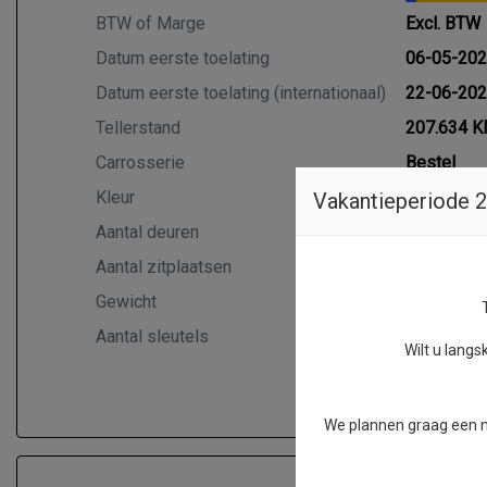
BTW of Marge
Excl. BTW
Datum eerste toelating
06-05-20
Datum eerste toelating (internationaal)
22-06-20
Tellerstand
207.634 
Carrosserie
Bestel
Kleur
Wit
Vakantieperiode 
Aantal deuren
5
Aantal zitplaatsen
3
Gewicht
2056 kg
Aantal sleutels
2
Wilt u lang
We plannen graag een mo