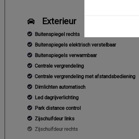
Exterieur
Buitenspiegel rechts
Buitenspiegels elektrisch verstelbaar
Buitenspiegels verwarmbaar
Centrale vergrendeling
Centrale vergrendeling met afstandsbediening
Dimlichten automatisch
Led dagrijverlichting
Park distance control
Zijschuifdeur links
Zijschuifdeur rechts