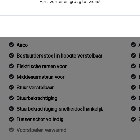
Fijne zomer en graag tot ziens!
Interieur
2 zitplaatsen rechtsvoor
Airco
Bestuurdersstoel in hoogte verstelbaar
Elektrische ramen voor
Middenarmsteun voor
Stuur verstelbaar
Stuurbekrachtiging
Stuurbekrachtiging snelheidsafhankelijk
Tussenschot volledig
Voorstoelen verwarmd