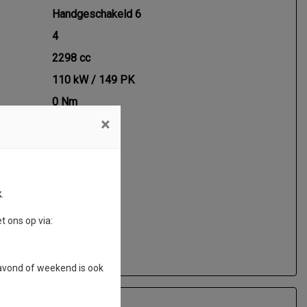
Handgeschakeld 6
4
2298 cc
110 kW / 149 PK
0 Nm
×
k
.
 ons op via:
 avond of weekend is ook