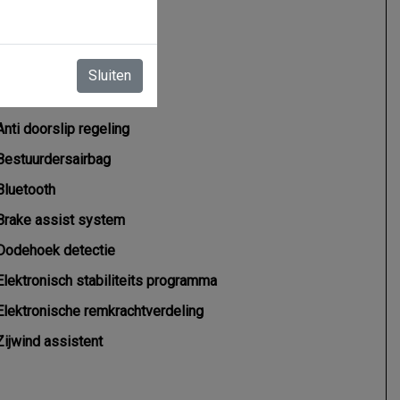
Overige
Sluiten
Anti blokkeer systeem
Anti doorslip regeling
Bestuurdersairbag
Bluetooth
Brake assist system
Dodehoek detectie
Elektronisch stabiliteits programma
Elektronische remkrachtverdeling
Zijwind assistent