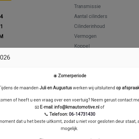
Transmissie
Aantal cilinders
24
Cilinderinhoud
21
Vermogen
KM
Koppel
2026
☀️ Zomerperiode
Tijdens de maanden
J
uli en Augustus
werken wij uitsluitend
op afspraa
skomen of heeft u een vraag over een voertuig? Neem gerust contact met
📧
E-mail:
info@kmautomotive.nl
of
📞
Telefoon:
06-14731430
ment dat u het beste uitkomt, zodat u niet voor gesloten deur staat,
mogelijk.