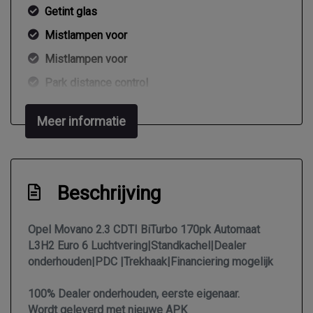
Getint glas
Mistlampen voor
Mistlampen voor
Park distance control
Parkeersensor achter
Meer informatie
Trekhaak
Trekhaak met afneembare kogel
Zijschuifdeur rechts
Beschrijving
Interieur
Opel Movano 2.3 CDTI BiTurbo 170pk Automaat
2 zitplaatsen rechtsvoor
L3H2 Euro 6 Luchtvering|Standkachel|Dealer
onderhouden|PDC |Trekhaak|Financiering mogelijk
Airco
Armsteun voor
100% Dealer onderhouden, eerste eigenaar.
Wordt geleverd met nieuwe APK
Bestuurdersstoel in hoogte verstelbaar