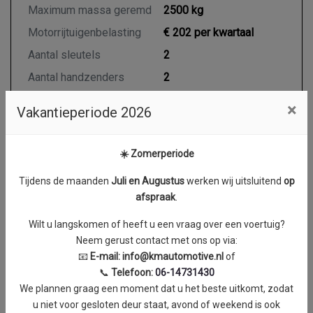
Maximum massa geremd
2500 kg
Motorrijtuigenbelasting
€ 202 per kwartaal
Aantal sleutels
2
Aantal handzenders
2
×
Vakantieperiode 2026
Motor en transmissie
☀️ Zomerperiode
Brandstof
Diesel
Tijdens de maanden
J
uli en Augustus
werken wij uitsluitend
op
Transmissie
Automaat
afspraak
.
Aantal cilinders
4
Wilt u langskomen of heeft u een vraag over een voertuig?
Cilinderinhoud
2299 cc
Neem gerust contact met ons op via:
Vermogen
125 kW / 170 PK
📧
E-mail:
info@kmautomotive.nl
of
📞
Telefoon:
06-14731430
Topsnelheid
161 km/h
We plannen graag een moment dat u het beste uitkomt, zodat
Koppel
0 Nm
u niet voor gesloten deur staat, avond of weekend is ook