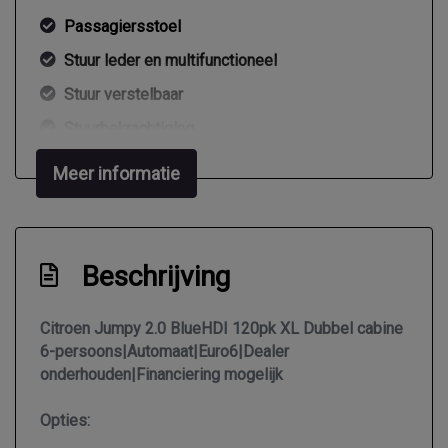
Passagiersstoel
Stuur leder en multifunctioneel
Stuur verstelbaar
Stuurbekrachtiging
Exterieur
Meer informatie
Buitenspiegel rechts
Buitenspiegels elektrisch verstelbaar
Beschrijving
Buitenspiegels verwarmbaar
Centrale vergrendeling
Citroen Jumpy 2.0 BlueHDI 120pk XL Dubbel cabine
6-persoons|Automaat|Euro6|Dealer
Centrale vergrendeling met afstandsbediening
onderhouden|Financiering mogelijk
Dimlichten automatisch
Extra getint glas achter
Opties: