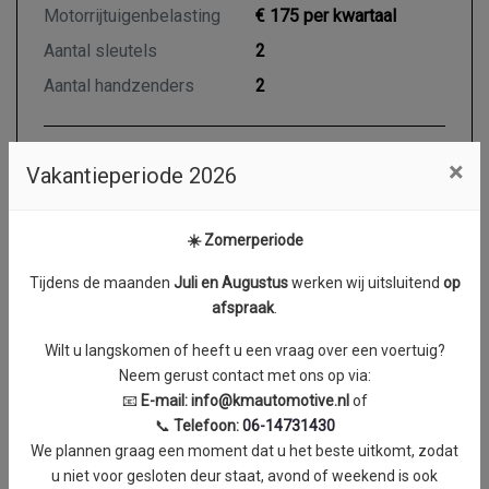
Motorrijtuigenbelasting
€ 175 per kwartaal
Aantal sleutels
2
Aantal handzenders
2
×
Vakantieperiode 2026
Motor en transmissie
Brandstof
Diesel
☀️ Zomerperiode
Transmissie
Automaat 7-traps
Tijdens de maanden
J
uli en Augustus
werken wij uitsluitend
op
Aantal cilinders
4
afspraak
.
Cilinderinhoud
1997 cc
Wilt u langskomen of heeft u een vraag over een voertuig?
Vermogen
90 kW / 122 PK
Neem gerust contact met ons op via:
Topsnelheid
170 km/h
📧
E-mail:
info@kmautomotive.nl
of
📞
Telefoon:
06-14731430
Acceleratie (0-100 km/h)
15.1 seconden
We plannen graag een moment dat u het beste uitkomt, zodat
Koppel
0 Nm
u niet voor gesloten deur staat, avond of weekend is ook