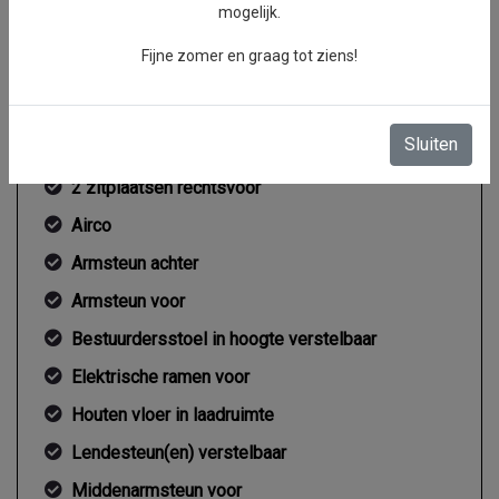
mogelijk.
Gemiddeld verbruik
5.65 l/100km
Fijne zomer en graag tot ziens!
Interieur
Sluiten
2 zitplaatsen rechtsvoor
Airco
Armsteun achter
Armsteun voor
Bestuurdersstoel in hoogte verstelbaar
Elektrische ramen voor
Houten vloer in laadruimte
Lendesteun(en) verstelbaar
Middenarmsteun voor