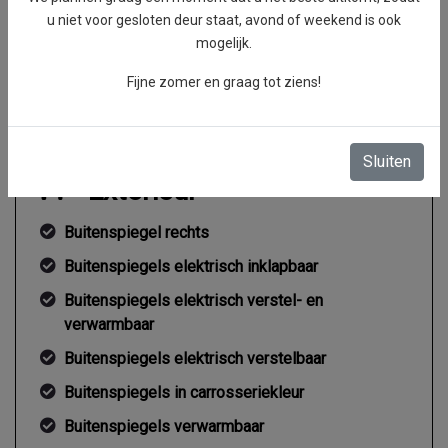
Topsnelheid
170 km/h
u niet voor gesloten deur staat, avond of weekend is ook
mogelijk.
Koppel
0 Nm
Gemiddeld verbruik
5.3 l/100km
Fijne zomer en graag tot ziens!
Sluiten
Exterieur
Buitenspiegel rechts
Buitenspiegels elektrisch inklapbaar
Buitenspiegels elektrisch verstel- en
verwarmbaar
Buitenspiegels elektrisch verstelbaar
Buitenspiegels in carrosseriekleur
Buitenspiegels verwarmbaar