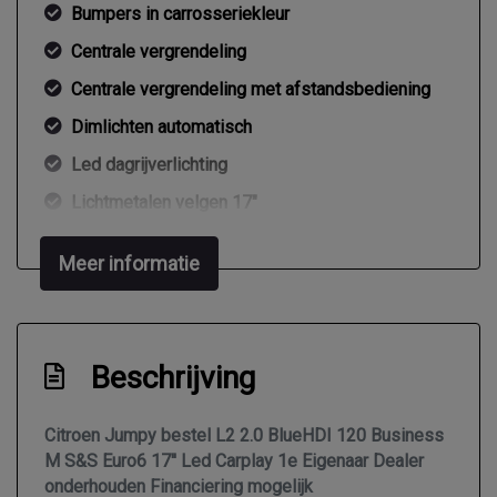
Bumpers in carrosseriekleur
Centrale vergrendeling
Centrale vergrendeling met afstandsbediening
Dimlichten automatisch
Led dagrijverlichting
Lichtmetalen velgen 17"
Mistlampen voor
Meer informatie
Park distance control
Parkeersensor achter
Parkeersensor voor en achter
Beschrijving
Speciale kleur
Sportvelgen
Citroen Jumpy bestel L2 2.0 BlueHDI 120 Business
M S&S Euro6 17'' Led Carplay 1e Eigenaar Dealer
Trekhaak
onderhouden Financiering mogelijk