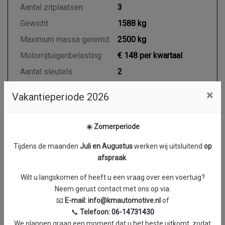
Aantal zitplaatsen
3
Gewicht
1588 kg
Maximum massa geremd
2500 kg
Motorrijtuigenbelasting
€ 148 per kwartaal
Aantal sleutels
2
Aantal handzenders
1
×
Vakantieperiode 2026
☀️ Zomerperiode
Motor en transmissie
Tijdens de maanden
J
uli en Augustus
werken wij uitsluitend
op
Brandstof
Diesel
afspraak
.
Transmissie
Handgeschakeld 6
Wilt u langskomen of heeft u een vraag over een voertuig?
Aantal cilinders
4
Neem gerust contact met ons op via:
Cilinderinhoud
1997 cc
📧
E-mail:
info@kmautomotive.nl
of
📞
Telefoon:
06-14731430
Vermogen
90 kW / 122 PK
We plannen graag een moment dat u het beste uitkomt, zodat