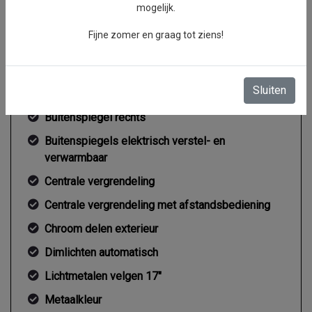
mogelijk.
Gemiddeld verbruik
7.4 l/100km
Fijne zomer en graag tot ziens!
Exterieur
Sluiten
Buitenspiegel rechts
Buitenspiegels elektrisch verstel- en
verwarmbaar
Centrale vergrendeling
Centrale vergrendeling met afstandsbediening
Chroom delen exterieur
Dimlichten automatisch
Lichtmetalen velgen 17"
Metaalkleur