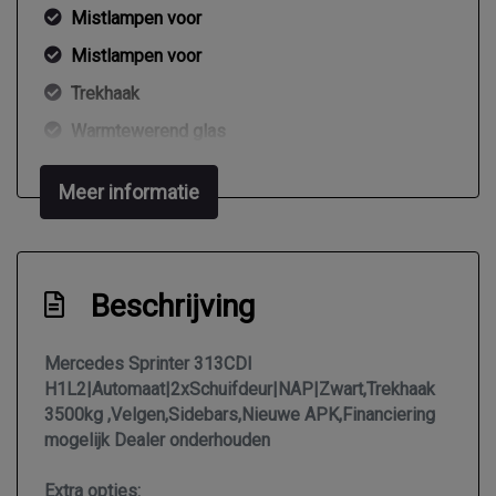
Mistlampen voor
Mistlampen voor
Trekhaak
Warmtewerend glas
Zijschuifdeur links
Meer informatie
Zijschuifdeur rechts
Interieur
Beschrijving
2 zitplaatsen rechtsvoor
Airco
Mercedes Sprinter 313CDI
Armsteun voor
H1L2|Automaat|2xSchuifdeur|NAP|Zwart,Trekhaak
3500kg ,Velgen,Sidebars,Nieuwe APK,Financiering
Bestuurdersstoel in hoogte verstelbaar
mogelijk Dealer onderhouden
Buitentemperatuurmeter
Extra opties:
Comfortstoel(en)