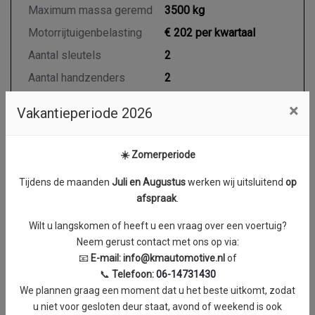
Maximum massa geremd
3500 kg
Motorrijtuigenbelasting
€ 202 per kwartaal
Aantal sleutels
2
Aantal handzenders
2
×
Vakantieperiode 2026
Motor en transmissie
☀️ Zomerperiode
Brandstof
Diesel
Tijdens de maanden
J
uli en Augustus
werken wij uitsluitend
op
Transmissie
Automaat
afspraak
.
Aantal cilinders
4
Wilt u langskomen of heeft u een vraag over een voertuig?
Cilinderinhoud
2143 cc
Neem gerust contact met ons op via:
Vermogen
95 kW / 129 PK
📧
E-mail:
info@kmautomotive.nl
of
📞
Telefoon:
06-14731430
Topsnelheid
150 km/h
We plannen graag een moment dat u het beste uitkomt, zodat
Koppel
0 Nm
u niet voor gesloten deur staat, avond of weekend is ook