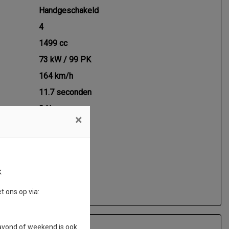
Handgeschakeld
4
1499 cc
73 kW / 99 PK
164 km/h
11.7 seconden
0 Nm
×
k
.
 ons op via:
 avond of weekend is ook