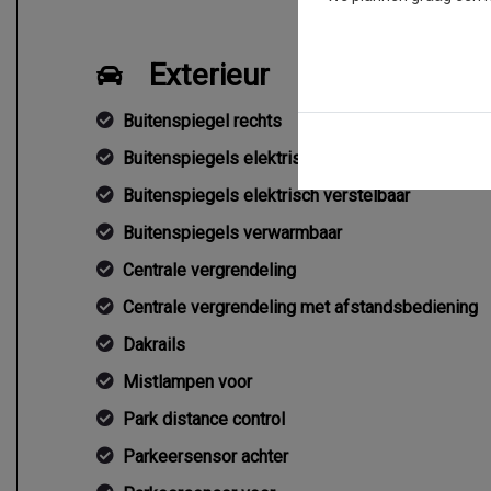
Exterieur
Buitenspiegel rechts
Buitenspiegels elektrisch verstel- en verwarmb
Buitenspiegels elektrisch verstelbaar
Buitenspiegels verwarmbaar
Centrale vergrendeling
Centrale vergrendeling met afstandsbediening
Dakrails
Mistlampen voor
Park distance control
Parkeersensor achter