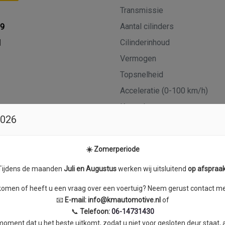
Transmissie
Aantal cilinders
19
Cilinderinhoud
M
Vermogen
Topsnelheid
Acceleratie (0-100 km/h)
Koppel
2026
kwartaal
☀️ Zomerperiode
Tijdens de maanden
J
uli en Augustus
werken wij uitsluitend
op afspraa
skomen of heeft u een vraag over een voertuig? Neem gerust contact met
📧
E-mail:
info@kmautomotive.nl
of
📞
Telefoon:
06-14731430
ment dat u het beste uitkomt, zodat u niet voor gesloten deur staat,