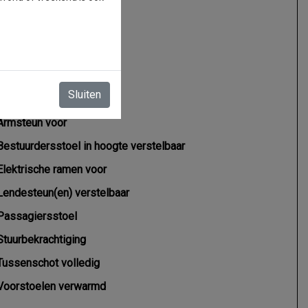
Interieur
2 zitplaatsen rechtsvoor
Sluiten
Airco
Armsteun voor
Bestuurdersstoel in hoogte verstelbaar
Elektrische ramen voor
Lendesteun(en) verstelbaar
Passagiersstoel
Stuurbekrachtiging
Tussenschot volledig
Voorstoelen verwarmd