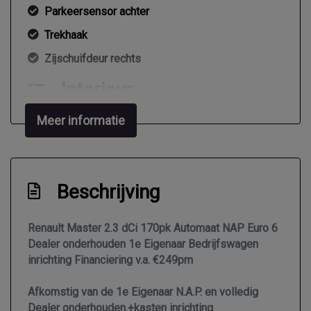
Parkeersensor achter
Trekhaak
Zijschuifdeur rechts
Interieur
2 zitplaatsen rechtsvoor
Meer informatie
Airco
Armsteun voor
Beschrijving
Bestuurdersstoel in hoogte verstelbaar
Elektrische ramen voor
Renault Master 2.3 dCi 170pk Automaat NAP Euro 6
Lendesteun(en) verstelbaar
Dealer onderhouden 1e Eigenaar Bedrijfswagen
inrichting Financiering v.a. €249pm
Middenarmsteun voor
Stuurbekrachtiging
Afkomstig van de 1e Eigenaar N.A.P. en volledig
Dealer onderhouden.+kasten inrichting
Tussenschot volledig