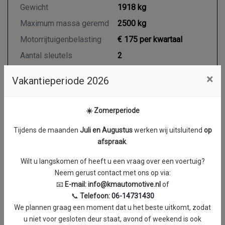
Gewicht
1918 kg
Maximum massa geremd
2500 kg
Motorrijtuigenbelasting
€ 175 per kwartaal
Aantal sleutels
2
Aantal handzenders
2
×
Vakantieperiode 2026
☀️ Zomerperiode
Motor en transmissie
Tijdens de maanden
J
uli en Augustus
werken wij uitsluitend
op
Brandstof
Diesel
afspraak
.
Transmissie
Automaat
Wilt u langskomen of heeft u een vraag over een voertuig?
Aantal cilinders
4
Neem gerust contact met ons op via:
Cilinderinhoud
2298 cc
📧
E-mail:
info@kmautomotive.nl
of
📞
Telefoon:
06-14731430
Vermogen
125 kW / 170 PK
We plannen graag een moment dat u het beste uitkomt, zodat
Koppel
0 Nm
u niet voor gesloten deur staat, avond of weekend is ook