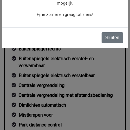
mogelijk.
Gemiddeld verbruik
7.2 l/100km
Fijne zomer en graag tot ziens!
Exterieur
Sluiten
Buitenspiegel rechts
Buitenspiegels elektrisch verstel- en
verwarmbaar
Buitenspiegels elektrisch verstelbaar
Centrale vergrendeling
Centrale vergrendeling met afstandsbediening
Dimlichten automatisch
Mistlampen voor
Park distance control