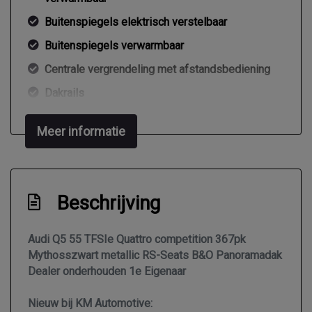
Buitenspiegels elektrisch verstelbaar
Buitenspiegels verwarmbaar
Centrale vergrendeling met afstandsbediening
Dakrails
Dimlichten automatisch
Meer informatie
Elektrisch bedienbare achterklep
Elektrisch glazen panorama-dak
Extra getint glas achter
Beschrijving
Getint glas
Keyless entry
Audi Q5 55 TFSIe Quattro competition 367pk
Mythosszwart metallic RS-Seats B&O Panoramadak
Kleur zwart
Dealer onderhouden 1e Eigenaar
Koplampreiniging
Nieuw bij KM Automotive:
Led achterlichten