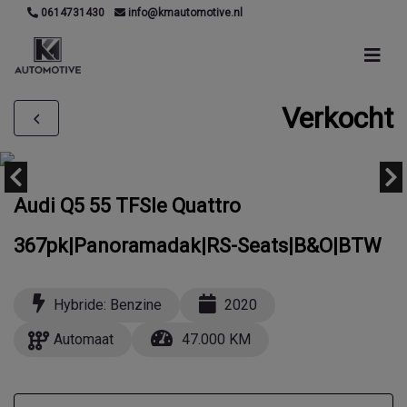
0614731430
info@kmautomotive.nl
Verkocht
Audi Q5 55 TFSIe Quattro
367pk|Panoramadak|RS-Seats|B&O|BTW
Hybride: Benzine
2020
Automaat
47.000 KM