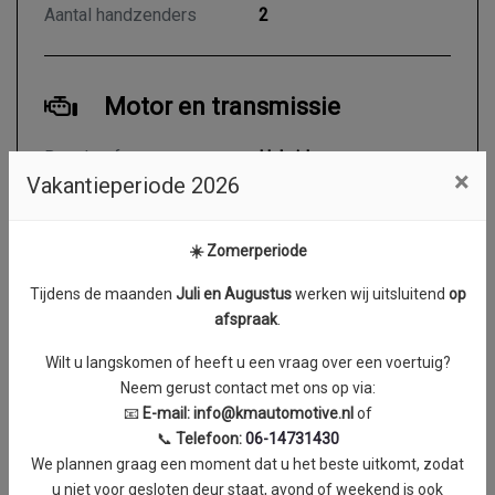
Aantal handzenders
2
Motor en transmissie
Brandstof
Hybride
×
Vakantieperiode 2026
(Elektrisch/Benzine)
Transmissie
Automaat
☀️ Zomerperiode
Aantal cilinders
4
Cilinderinhoud
1984 cc
Tijdens de maanden
J
uli en Augustus
werken wij uitsluitend
op
afspraak
.
Vermogen
185 kW / 251 PK
Topsnelheid
239 km/h
Wilt u langskomen of heeft u een vraag over een voertuig?
Neem gerust contact met ons op via:
Acceleratie (0-100 km/h)
5.3 seconden
📧
E-mail:
info@kmautomotive.nl
of
Maximum aantal toeren
5000 RPM
📞
Telefoon:
06-14731430
per minuut
We plannen graag een moment dat u het beste uitkomt, zodat
u niet voor gesloten deur staat, avond of weekend is ook
Koppel
0 Nm