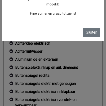
mogelijk.
Gemiddeld verbruik
2.4 l/100km
Fijne zomer en graag tot ziens!
Exterieur
Sluiten
Achterklep elektrisch
Achterruitwisser
Aluminium delen exterieur
Buitensp.elektr.inklap en aut. dimmend
Buitenspiegel rechts
Buitenspiegels elektr. met geheugen
Buitenspiegels elektrisch inklapbaar
Buitenspiegels elektrisch verstel- en
verwarmbaar