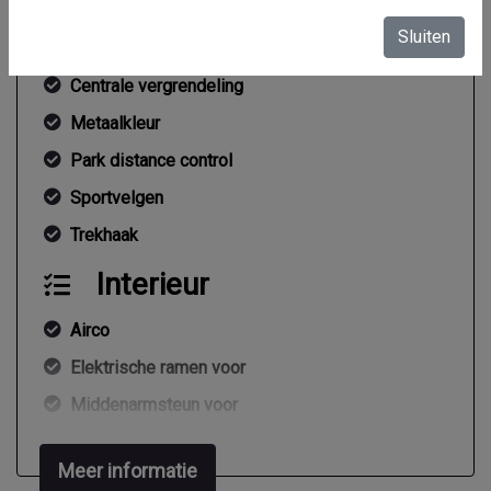
Buitenspiegels elektrisch verstelbaar
Sluiten
Buitenspiegels verwarmbaar
Centrale vergrendeling
Metaalkleur
Park distance control
Sportvelgen
Trekhaak
Interieur
Airco
Elektrische ramen voor
Middenarmsteun voor
Stuurbekrachtiging
Meer informatie