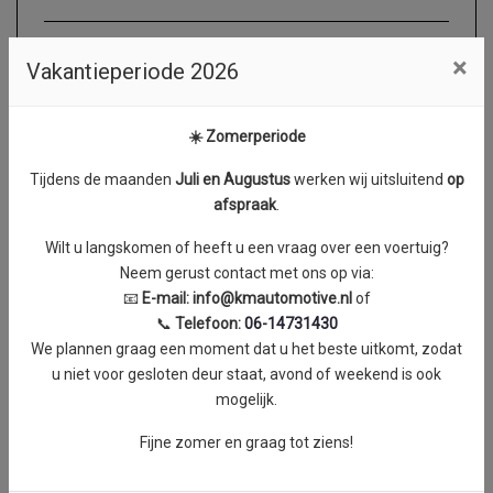
×
Vakantieperiode 2026
Motor en transmissie
Brandstof
Diesel
☀️ Zomerperiode
Transmissie
Automaat
Tijdens de maanden
J
uli en Augustus
werken wij uitsluitend
op
Aantal cilinders
4
afspraak
.
Cilinderinhoud
2998 cc
Wilt u langskomen of heeft u een vraag over een voertuig?
Vermogen
132 kW / 179 PK
Neem gerust contact met ons op via:
Koppel
0 Nm
📧
E-mail:
info@kmautomotive.nl
of
📞
Telefoon:
06-14731430
We plannen graag een moment dat u het beste uitkomt, zodat
u niet voor gesloten deur staat, avond of weekend is ook
mogelijk.
Exterieur
Fijne zomer en graag tot ziens!
Buitenspiegel rechts