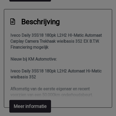
Overige
Anti blokkeer systeem
Anti doorslip regeling
Beschrijving
Bestuurdersairbag
Iveco Daily 35S18 180pk L2H2 HI-Matic Automaat
Carplay Camera Trekhaak wielbasis 352 EX B.T.W.
Financiering mogelijk
Nieuw bij KM Automotive:
Iveco Daily 35S18 180pk L2H2 Automaat Hi-Matic
wielbasis 352
Afkomstig van de eerste eigenaar en recent
voorzien van een 50.000km onderhoudsbeurt.
Meer informatie
Meest Luxe uitvoering die verkrijgbaar is.