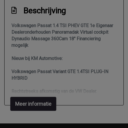
Keyless start
Beschrijving
Knie airbag(s)
Lichtmetalen velgen multi-spaaks 17"
Volkswagen Passat 1.4 TSI PHEV GTE 1e Eigenaar
Dealeronderhouden Panoramadak Virtual cockpit
Matrix led koplampen
Dynaudio Massage 360Cam 18'' Financiering
Oplaadmogelijkheid
mogelijk
Passagiersairbag
Nieuw bij KM Automotive:
Rijstrooksensor met correctie
Volkswagen Passat Variant GTE 1.4TSI PLUG-IN
Schakelpaddles
HYBRID
Vervolgbotsing preventie
Rechtstreeks afkomstig van de VW Dealer.
Volledig digitaal instrumentenpaneel
Zij airbag(s) achter
Meer informatie
Wegenbelasting laag tarief €40p/m
Zij airbag(s) voor
Volledig Dealer onderhouden (recent groot
Exterieur
onderhoud)