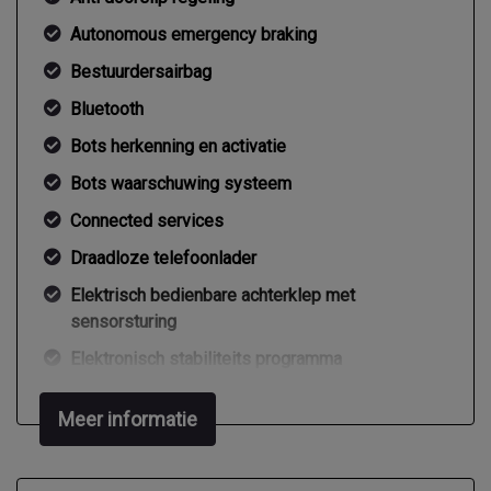
Autonomous emergency braking
Bestuurdersairbag
Bluetooth
Bots herkenning en activatie
Bots waarschuwing systeem
Connected services
Draadloze telefoonlader
Elektrisch bedienbare achterklep met
sensorsturing
Elektronisch stabiliteits programma
Geluidsimulator
Meer informatie
Hoofd airbag(s) achter
Hoofd airbag(s) voor