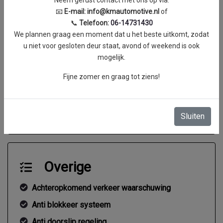
Neem gerust contact met ons op via:
Gemiddeld verbruik
1.2 l/100km
📧
E-mail:
info@kmautomotive.nl
of
📞
Telefoon:
06-14731430
We plannen graag een moment dat u het beste uitkomt, zodat
u niet voor gesloten deur staat, avond of weekend is ook
mogelijk.
Accu specificaties
Fijne zomer en graag tot ziens!
Huur of koop accu
Koop
Type hybride
Plug-in
Sluiten
Overige
Achteropkomend verkeer waarschuwing
Anti blokkeer systeem
Anti doorslip regeling