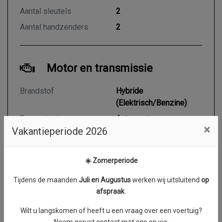
Aantal sleutels
2
Aantal handzenders
2
Motor en transmissie
Brandstof
Hybride
(Elektrisch/Benzine)
Transmissie
Automaat
×
Vakantieperiode 2026
Aantal cilinders
4
Cilinderinhoud
1395 cc
☀️ Zomerperiode
Vermogen
180 kW / 245 PK
Tijdens de maanden
J
uli en Augustus
werken wij uitsluitend
op
Topsnelheid
222 km/h
afspraak
.
Acceleratie (0-100 km/h)
7.6 seconden
Wilt u langskomen of heeft u een vraag over een voertuig?
Koppel
0 Nm