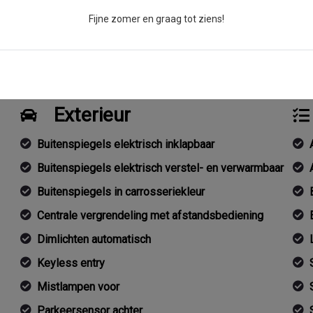
Fijne zomer en graag tot ziens!
Exterieur
Buitenspiegels elektrisch inklapbaar
Buitenspiegels elektrisch verstel- en verwarmbaar
Buitenspiegels in carrosseriekleur
Centrale vergrendeling met afstandsbediening
Dimlichten automatisch
Keyless entry
Mistlampen voor
Parkeersensor achter