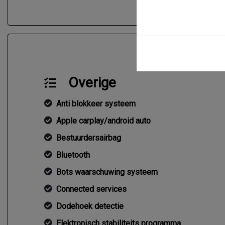
Overige
Anti blokkeer systeem
Apple carplay/android auto
Bestuurdersairbag
Bluetooth
Bots waarschuwing systeem
Connected services
Dodehoek detectie
Elektronisch stabiliteits programma