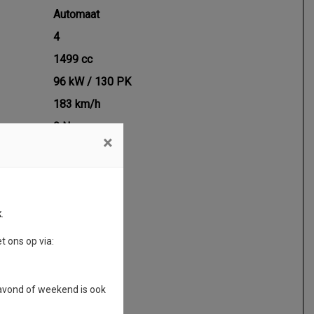
Automaat
4
1499 cc
96 kW / 130 PK
183 km/h
0 Nm
×
k
.
 ons op via:
 avond of weekend is ook