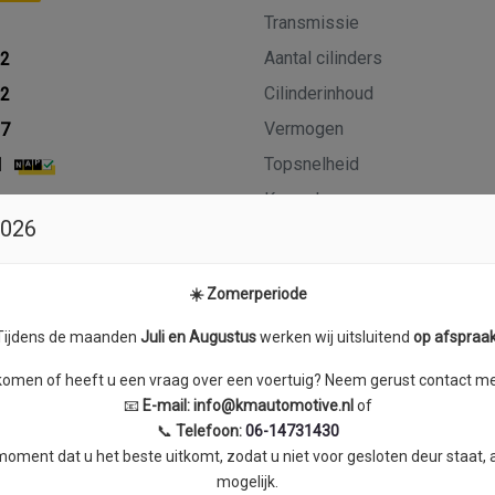
Transmissie
Aantal cilinders
22
Cilinderinhoud
22
Vermogen
27
Topsnelheid
M
Koppel
2026
☀️ Zomerperiode
Tijdens de maanden
J
uli en Augustus
werken wij uitsluitend
op afspraa
wartaal
skomen of heeft u een vraag over een voertuig? Neem gerust contact met
📧
E-mail:
info@kmautomotive.nl
of
📞
Telefoon:
06-14731430
ment dat u het beste uitkomt, zodat u niet voor gesloten deur staat,
mogelijk.