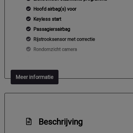
Hoofd airbag(s) voor
Keyless start
Passagiersairbag
Rijstrooksensor met correctie
Rondomzicht camera
Schakelpaddles
Zij airbag(s) voor
Meer informatie
Beschrijving