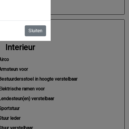
Sluiten
Interieur
Airco
Armsteun voor
Bestuurdersstoel in hoogte verstelbaar
Elektrische ramen voor
Lendesteun(en) verstelbaar
Sportstuur
Stuur leder
Stuur verstelbaar