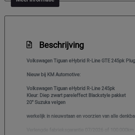
Getint glas
Glazen schuifdak
Keyless entry
Kleur wit
Beschrijving
Koplamp led matrix ( iq-light )
Koplampen adaptief
Volkswagen Tiguan eHybrid R-Line GTE 245pk Plug-i
Led achterlichten
Lichtmetalen velgen 20"
Nieuw bij KM Automotive:
Metaalkleur parelmoer
Volkswagen Tiguan eHybrid R-Line 245pk
Mistlampen voor
Kleur: Diep zwart pareleffect Blackstyle pakket
20'' Suzuka velgen
Panoramadak
Park distance control
werkelijk in nieuwstaan en voorzien van alle denkba
Parkeer assistent
Verlengde fabrieksgarantie 07/2026 of 100.000km