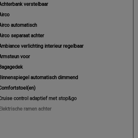
Achterbank verstelbaar
Airco
Airco automatisch
Airco separaat achter
Ambiance verlichting interieur regelbaar
Armsteun voor
Bagagedek
Binnenspiegel automatisch dimmend
Comfortstoel(en)
Cruise control adaptief met stop&go
Elektrische ramen achter
Elektrische ramen voor
Elektrische ramen voor en achter