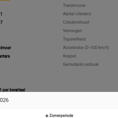
Transmissie
Aantal cilinders
21
Cilinderinhoud
27
Vermogen
Topsnelheid
Acceleratie (0-100 km/h)
elmoer
Koppel
ntara
Gemiddeld verbruik
1 per kwartaal
2026
☀️ Zomerperiode