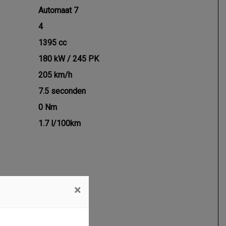
Automaat 7
4
1395 cc
180 kW / 245 PK
205 km/h
7.5 seconden
0 Nm
1.7 l/100km
×