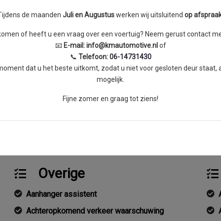
Tijdens de maanden
J
uli en Augustus
werken wij uitsluitend
op afspraa
skomen of heeft u een vraag over een voertuig? Neem gerust contact met
📧
E-mail:
info@kmautomotive.nl
of
A
Huur of koop accu
📞
Telefoon:
06-14731430
ment dat u het beste uitkomt, zodat u niet voor gesloten deur staat,
mogelijk.
Fijne zomer en graag tot ziens!
Overige
Aanhanger assistent
Achteropkomend verkeer waarschuwing