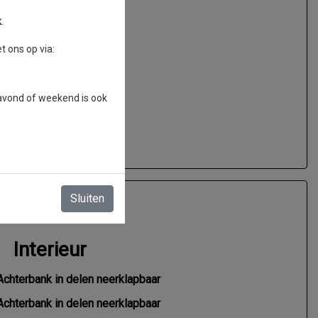
k
.
 ons op via:
Koop
 avond of weekend is ook
Sluiten
Interieur
Achterbank in delen neerklapbaar
Achterbank in delen neerklapbaar