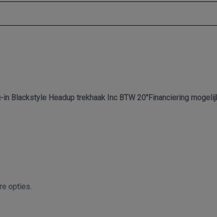
Draadloze telefoonlader
Elektrisch bedienbare achterklep met sensorsturing
Elektronisch stabiliteits programma
Hoofd airbag(s) achter
Hoofd airbag(s) voor
Keyless start
n Blackstyle Headup trekhaak Inc BTW 20''Financiering mogelijk
Knie airbag(s)
Matrix led koplampen
Multimedia scherm middel
Oplaadmogelijkheid
Passagiersairbag
Rijstrooksensor met correctie
re opties.
Rondomzicht camera