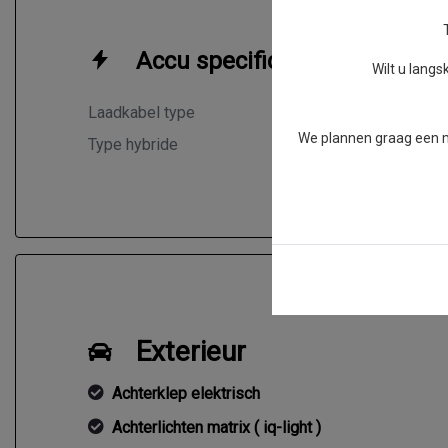
Accu specificaties
Wilt u lang
Laadkabel type
Type 1/32
We plannen graag een mo
Type hybride
Plug-in
Exterieur
Achterklep elektrisch
Achterlichten matrix ( iq-light )