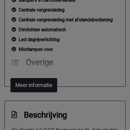
Bumpers in carrosseriekleur
Centrale vergrendeling
Centrale vergrendeling met afstandsbediening
Dimlichten automatisch
Led dagrijverlichting
Mistlampen voor
Overige
Anti blokkeer systeem
Bestuurdersairbag
Meer informatie
Bluetooth
Brake assist system
Beschrijving
Elektronische remkrachtverdeling
Hoofd airbag(s) achter