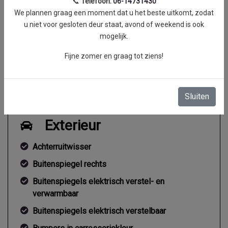
📞
Telefoon:
06-14731430
Acceleratie (0-100 km/h)
14.4 seconden
We plannen graag een moment dat u het beste uitkomt, zodat
Maximum aantal toeren
6200 RPM
u niet voor gesloten deur staat, avond of weekend is ook
per minuut
mogelijk.
Koppel
0 Nm
Fijne zomer en graag tot ziens!
Gemiddeld verbruik
4.1 l/100km
Sluiten
Exterieur
Achterruitwisser
Buitenspiegel rechts
Buitenspiegels elektrisch verstel- en
verwarmbaar
Buitenspiegels elektrisch verstelbaar