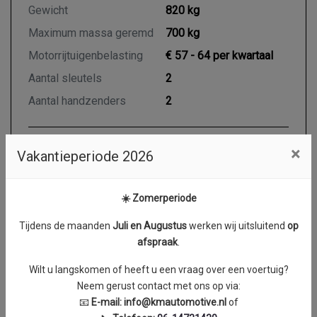
Gewicht
820 kg
Maximum massa geremd
700 kg
Motorrijtuigenbelasting
€ 57 - 64 per kwartaal
Aantal sleutels
2
Aantal handzenders
2
×
Vakantieperiode 2026
Motor en transmissie
Brandstof
Benzine
☀️ Zomerperiode
Transmissie
Handgeschakeld 5
Tijdens de maanden
J
uli en Augustus
werken wij uitsluitend
op
Aantal cilinders
3
afspraak
.
Cilinderinhoud
998 cc
Wilt u langskomen of heeft u een vraag over een voertuig?
Vermogen
51 kW / 69 PK
Neem gerust contact met ons op via:
📧
E-mail:
info@kmautomotive.nl
of
Topsnelheid
153 km/h