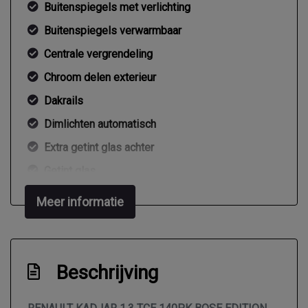
Buitenspiegels met verlichting
Buitenspiegels verwarmbaar
Centrale vergrendeling
Chroom delen exterieur
Dakrails
Dimlichten automatisch
Extra getint glas achter
Getint glas
Keyless entry
Meer informatie
Koplampreiniging
Led achterlichten
Led dagrijverlichting
Beschrijving
Led koplampen