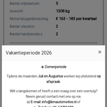
Aantal zitplaatsen
5
Gewicht
1308 kg
Motorrijtuigenbelasting
€ 163 - 183 per kwartaal
Aantal sleutels
2
Aantal handzenders
2
×
Vakantieperiode 2026
Motor en transmissie
Brandstof
Benzine
☀️ Zomerperiode
Transmissie
Automaat
Tijdens de maanden
J
uli en Augustus
werken wij uitsluitend
op
Aantal cilinders
4
afspraak
.
Cilinderinhoud
1330 cc
Wilt u langskomen of heeft u een vraag over een voertuig?
Vermogen
103 kW / 140 PK
Neem gerust contact met ons op via:
📧
E-mail:
info@kmautomotive.nl
of
Topsnelheid
203 km/h