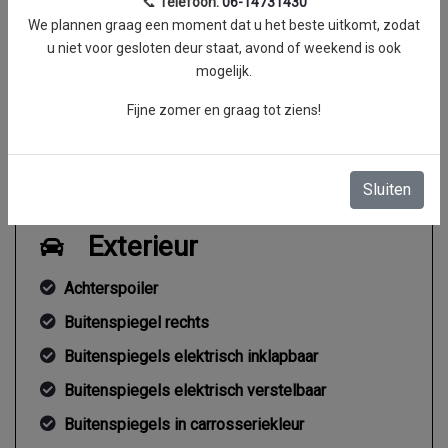
📞
Telefoon:
06-14731430
Acceleratie (0-100 km/h)
10.4 seconden
We plannen graag een moment dat u het beste uitkomt, zodat
Maximum aantal toeren
5000 RPM
u niet voor gesloten deur staat, avond of weekend is ook
per minuut
mogelijk.
Koppel
0 Nm
Fijne zomer en graag tot ziens!
Gemiddeld verbruik
7.5 l/100km
Sluiten
Exterieur
Achterspoiler
Buitenspiegel rechts
Buitenspiegels elektrisch inklapbaar
Buitenspiegels elektrisch verstelbaar
Buitenspiegels in carrosseriekleur