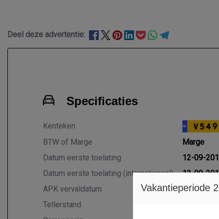
Deel deze advertentie:
Specificaties
Kenteken
V549
NL
BTW of Marge
Marge
Datum eerste toelating
12-09-20
Datum eerste toelating (internationaal)
12-09-20
Vakantieperiode 
APK vervaldatum
12-06-20
Tellerstand
87.903 K