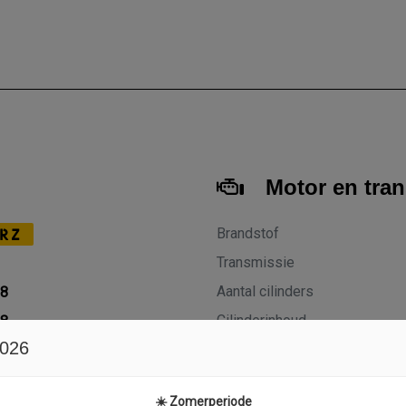
Motor en tra
Brandstof
RZ
Transmissie
Aantal cilinders
18
Cilinderinhoud
18
2026
Vermogen
27
Topsnelheid
M
☀️ Zomerperiode