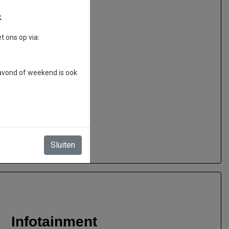
0 Nm
6.1 l/100km
k
.
 ons op via:
 avond of weekend is ook
Sluiten
Infotainment