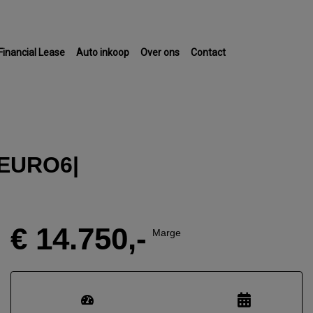
Financial Lease
Auto inkoop
Over ons
Contact
|EURO6|
€ 14.750,-
Marge