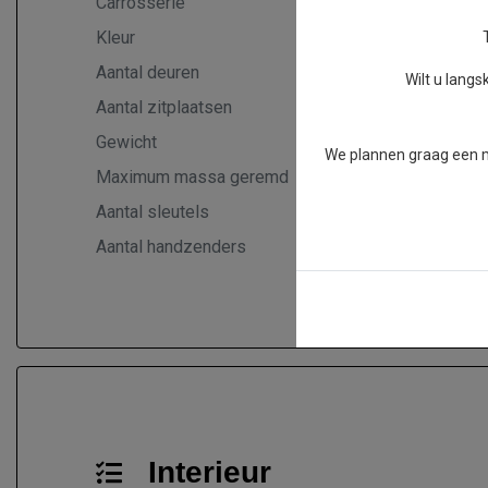
Carrosserie
Bestel
Kleur
Grijs Metal
Aantal deuren
5
Wilt u lang
Aantal zitplaatsen
3
Gewicht
1772 kg
We plannen graag een mo
Maximum massa geremd
2000 kg
Aantal sleutels
1
Aantal handzenders
1
Interieur