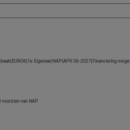
ekhaak|EURO6|1e Eigenaar|NAP|APK 06-2027|Financiering mogeli
d voorzien van NAP.