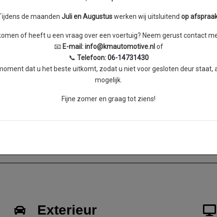
Koppel
Gemiddeld verbruik
lic
Tijdens de maanden
J
uli en Augustus
werken wij uitsluitend
op afspraa
skomen of heeft u een vraag over een voertuig? Neem gerust contact met
📧
E-mail:
info@kmautomotive.nl
of
📞
Telefoon:
06-14731430
ment dat u het beste uitkomt, zodat u niet voor gesloten deur staat,
mogelijk.
Fijne zomer en graag tot ziens!
Exterieur