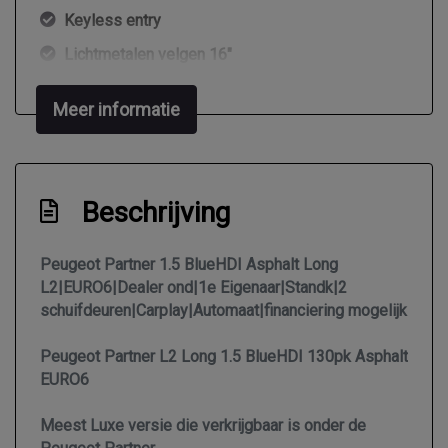
Keyless entry
Lichtmetalen velgen 16"
Mistlampen voor adaptief
Meer informatie
Parkeersensor achter
Parkeersensor voor
Sportvelgen
Beschrijving
Twee zijschuifdeuren
Verwarmde voorruit
Peugeot Partner 1.5 BlueHDI Asphalt Long
L2|EURO6|Dealer ond|1e Eigenaar|Standk|2
Zijschuifdeur links
schuifdeuren|Carplay|Automaat|financiering mogelijk
Zijschuifdeur rechts
Peugeot Partner L2 Long 1.5 BlueHDI 130pk Asphalt
Overige
EURO6
Anti blokkeer systeem
Meest Luxe versie die verkrijgbaar is onder de
Anti doorslip regeling