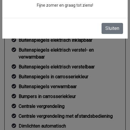
Fijne zomer en graag tot ziens!
Exterieur
Sluiten
Buitenspiegel rechts
Buitenspiegels elektrisch inklapbaar
Buitenspiegels elektrisch verstel- en
verwarmbaar
Buitenspiegels elektrisch verstelbaar
Buitenspiegels in carrosseriekleur
Buitenspiegels verwarmbaar
Bumpers in carrosseriekleur
Centrale vergrendeling
Centrale vergrendeling met afstandsbediening
Dimlichten automatisch