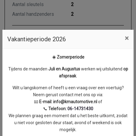
Aantal sleutels
2
Aantal handzenders
2
×
Vakantieperiode 2026
Motor en transmissie
Brandstof
Diesel
☀️ Zomerperiode
Transmissie
Automaat
Tijdens de maanden
J
uli en Augustus
werken wij uitsluitend
op
Aantal cilinders
4
afspraak
.
Cilinderinhoud
1499 cc
Wilt u langskomen of heeft u een vraag over een voertuig?
Vermogen
96 kW / 130 PK
Neem gerust contact met ons op via:
Topsnelheid
183 km/h
📧
E-mail:
info@kmautomotive.nl
of
📞
Telefoon:
06-14731430
Acceleratie (0-100 km/h)
10.6 seconden
We plannen graag een moment dat u het beste uitkomt, zodat
Koppel
0 Nm
u niet voor gesloten deur staat, avond of weekend is ook
mogelijk.