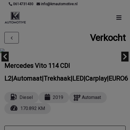
0614731430
info@kmautomotive.nl
Verkocht
Mercedes Vito 114 CDI
L2|Automaat|Trekhaak|LED|Carplay|EURO6
Diesel
2019
Automaat
170.892 KM