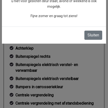
u niet voor gesloten deur staat, avond of weekend is ook
Koppel
0 Nm
mogelijk.
Gemiddeld verbruik
6 l/100km
Fijne zomer en graag tot ziens!
Sluiten
Exterieur
Achterklep
Buitenspiegel rechts
Buitenspiegels elektrisch verstel- en
verwarmbaar
Buitenspiegels elektrisch verstelbaar
Bumpers in carrosseriekleur
Centrale vergrendeling
Centrale vergrendeling met afstandsbediening