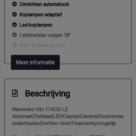
Dimlichten automatisch
Koplampen adaptief
Led koplampen
Lichtmetalen velgen 18"
Park distance control
Parkeer assistent
Meer informatie
Sportvelgen
Trekhaak
Warmtewerend glas
Beschrijving
Zijschuifdeur rechts
Interieur
Mercedes Vito 114CDI L2
Automaat|Trekhaal|LED|Carplay|Camera|Stoelverwarming|
onderhouden|Sortimo vloer|Financiering mogelijk
2 zitplaatsen rechtsvoor
Airco