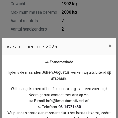
Gewicht
1902 kg
Maximum massa geremd
2000 kg
Aantal sleutels
2
Aantal handzenders
2
×
Vakantieperiode 2026
Motor en transmissie
☀️ Zomerperiode
Brandstof
Diesel
Transmissie
Automaat
Tijdens de maanden
J
uli en Augustus
werken wij uitsluitend
op
afspraak
.
Aantal cilinders
4
Cilinderinhoud
2143 cc
Wilt u langskomen of heeft u een vraag over een voertuig?
Neem gerust contact met ons op via:
Vermogen
100 kW / 136 PK
📧
E-mail:
info@kmautomotive.nl
of
Topsnelheid
184 km/h
📞
Telefoon:
06-14731430
We plannen graag een moment dat u het beste uitkomt, zodat
Acceleratie (0-100 km/h)
12.8 seconden