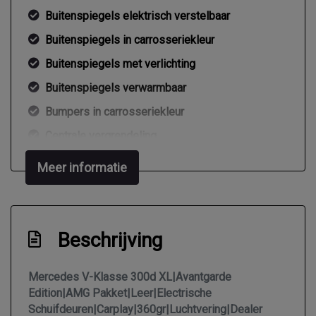
Buitenspiegels elektrisch verstelbaar
Buitenspiegels in carrosseriekleur
Buitenspiegels met verlichting
Buitenspiegels verwarmbaar
Bumpers in carrosseriekleur
Centrale vergrendeling
Centrale vergrendeling met afstandsbediening
Meer informatie
Dakrails
Dakspoiler
Dimlichten automatisch
Beschrijving
Elektrisch bedienbare achterklep
Mercedes V-Klasse 300d XL|Avantgarde
Elektrische schuifdeur(en)
Edition|AMG Pakket|Leer|Electrische
Extra getint glas achter
Schuifdeuren|Carplay|360gr|Luchtvering|Dealer