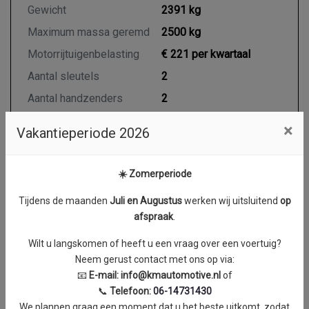
Gewicht
2391 kg
Maximum massa geremd
2500 kg
Motorrijtuigenbelasting
€ 221 per kwartaal
Aantal sleutels
2
Aantal handzenders
2
×
Vakantieperiode 2026
Motor en transmissie
☀️ Zomerperiode
Brandstof
Diesel
Tijdens de maanden
J
uli en Augustus
werken wij uitsluitend
op
Transmissie
Automaat
afspraak
.
Aantal cilinders
4
Wilt u langskomen of heeft u een vraag over een voertuig?
Cilinderinhoud
1950 cc
Neem gerust contact met ons op via:
Vermogen
174 kW / 236 PK
📧
E-mail:
info@kmautomotive.nl
of
📞
Telefoon:
06-14731430
Topsnelheid
220 km/h
We plannen graag een moment dat u het beste uitkomt, zodat