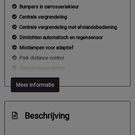
Bumpers in carrosseriekleur
Centrale vergrendeling
Centrale vergrendeling met afstandsbediening
Dimlichten automatisch en regensensor
Mistlampen voor adaptief
Park distance control
Parkeersensor achter
Ruitensproeiers/wisserbladen verwarmbaar
Meer informatie
Speciale kleur
Sportvelgen
Trekhaak
Beschrijving
Warmtewerend glas
Zijschuifdeur rechts