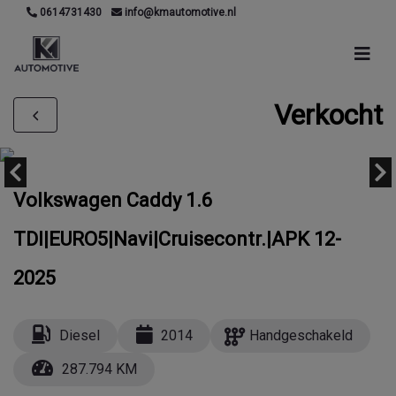
0614731430
info@kmautomotive.nl
Verkocht
Volkswagen Caddy 1.6
TDI|EURO5|Navi|Cruisecontr.|APK 12-
2025
Diesel
2014
Handgeschakeld
287.794 KM