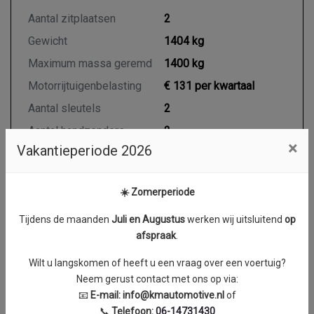
Aantal zitplaatsen
2
Gewicht
1404 kg
Maximum massa geremd
1400 kg
Motorrijtuigenbelasting
€ 131 per kwartaal
Aantal sleutels
2
Aantal handzenders
2
×
Vakantieperiode 2026
Motor en transmissie
☀️ Zomerperiode
Tijdens de maanden
J
uli en Augustus
werken wij uitsluitend
op
Brandstof
Diesel
afspraak
.
Transmissie
Handgeschakeld
Wilt u langskomen of heeft u een vraag over een voertuig?
Aantal cilinders
4
Neem gerust contact met ons op via:
Cilinderinhoud
1598 cc
📧
E-mail:
info@kmautomotive.nl
of
Vermogen
55 kW / 75 PK
📞
Telefoon:
06-14731430