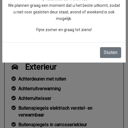
We plannen graag een moment dat u het beste uitkomt, zodat
Topsnelheid
150 km/h
u niet voor gesloten deur staat, avond of weekend is ook
Acceleratie (0-100 km/h)
16.7 seconden
mogelijk.
Koppel
0 Nm
Fijne zomer en graag tot ziens!
Gemiddeld verbruik
5.6 l/100km
Sluiten
Exterieur
Achterdeuren met ruiten
Achterruitverwarming
Achterruitwisser
Buitenspiegels elektrisch verstel- en
verwarmbaar
Buitenspiegels in carrosseriekleur