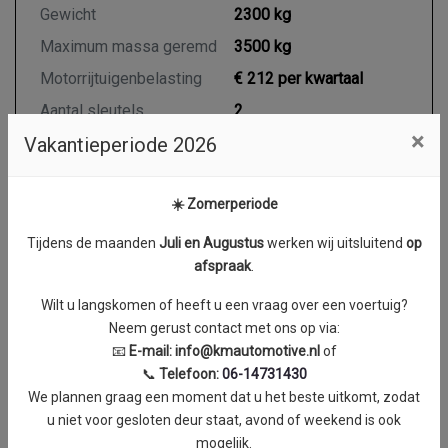
Gewicht
2300 kg
Maximum massa geremd
3500 kg
Motorrijtuigenbelasting
€ 212 per kwartaal
Aantal sleutels
2
×
Vakantieperiode 2026
Aantal handzenders
2
☀️ Zomerperiode
Motor en transmissie
Tijdens de maanden
J
uli en Augustus
werken wij uitsluitend
op
afspraak
.
Brandstof
Diesel
Transmissie
Automaat
Wilt u langskomen of heeft u een vraag over een voertuig?
Neem gerust contact met ons op via:
Aantal cilinders
4
📧
E-mail:
info@kmautomotive.nl
of
Cilinderinhoud
1950 cc
📞
Telefoon:
06-14731430
We plannen graag een moment dat u het beste uitkomt, zodat
Vermogen
125 kW / 170 PK
u niet voor gesloten deur staat, avond of weekend is ook
Koppel
0 Nm
mogelijk.