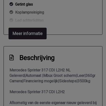
Getint glas
Koplampreiniging
Led achterlichten
Led koplampen
Meer informatie
Lichtmetalen velgen 17"
Mistlampen voor adaptief
Park distance control
Beschrijving
Sidebars
Sportvelgen
Mercedes Sprinter 317 CDI L2H2 NL
Geleverd|Automaat |Mbux Groot scherm|Leer|360gr
Trekhaak
Camera|Financiering mogelijk|Sidesteps|3500kg
Warmtewerend glas
Mercedes Sprinter 317 CDI L2H2
Zijschuifdeur rechts
Interieur
Afkomstig van de eerste eigenaar nieuw geleverd bij