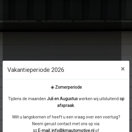
×
Vakantieperiode 2026
☀️ Zomerperiode
Tijdens de maanden
J
uli en Augustus
werken wij uitsluitend
op
afspraak
.
Wilt u langskomen of heeft u een vraag over een voertuig?
Neem gerust contact met ons op via:
📧
E-mail:
info@kmautomotive.nl
of